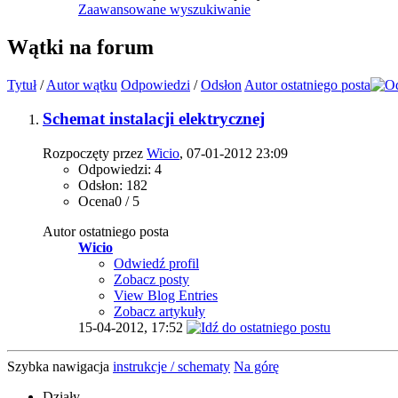
Zaawansowane wyszukiwanie
Wątki na forum
Tytuł
/
Autor wątku
Odpowiedzi
/
Odsłon
Autor ostatniego posta
Schemat instalacji elektrycznej
Rozpoczęty przez
Wicio
, 07-01-2012 23:09
Odpowiedzi: 4
Odsłon: 182
Ocena0 / 5
Autor ostatniego posta
Wicio
Odwiedź profil
Zobacz posty
View Blog Entries
Zobacz artykuły
15-04-2012,
17:52
Szybka nawigacja
instrukcje / schematy
Na górę
Działy