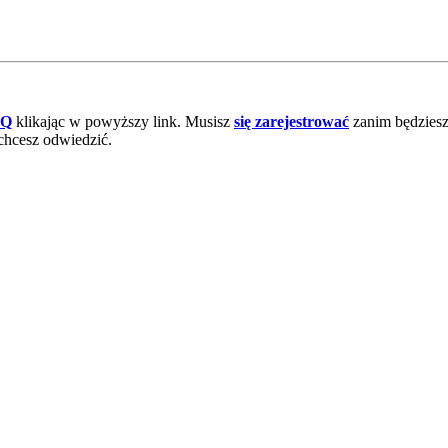
AQ
klikając w powyższy link. Musisz
się zarejestrować
zanim będziesz 
chcesz odwiedzić.