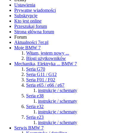
Ustawienia
Prywatne wiadomości
Subskrypcje
Kto jest online
Przeszukaj forum
Strona główna forum
Forum
Aktualności 7er.pl
Moje BMW 7
Witam, jestem nowy ...
Blogi użytkowników
Mechanika, Elektryka ... BMW 7
Seria G70
Seria G11 / G12
Seria F01 / F02
Seria e65 / e66 / e67
instrukcje / schematy
Seria e38
instrukcje / schematy
Seria e32
instrukcje / schematy
Seria e23
instrukcje / schematy
Serwis BMW 7