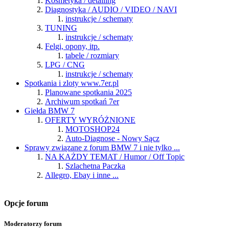
Kosmetyka / detailing
Diagnostyka / AUDIO / VIDEO / NAVI
instrukcje / schematy
TUNING
instrukcje / schematy
Felgi, opony, itp.
tabele / rozmiary
LPG / CNG
instrukcje / schematy
Spotkania i zloty www.7er.pl
Planowane spotkania 2025
Archiwum spotkań 7er
Giełda BMW 7
OFERTY WYRÓŻNIONE
MOTOSHOP24
Auto-Diagnose - Nowy Sącz
Sprawy związane z forum BMW 7 i nie tylko ...
NA KAŻDY TEMAT / Humor / Off Topic
Szlachetna Paczka
Allegro, Ebay i inne ...
Opcje forum
Moderatorzy forum