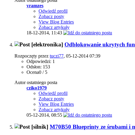
Autor ostatniego posta
vramzes
Odwiedź profil
Zobacz posty
View Blog Entries
Zobacz artykuły
18-12-2014,
11:43
[elektronika]
Odblokowanie ukrytych funk
Rozpoczęty przez
tuczi77
, 05-12-2014 07:39
Odpowiedzi: 1
Odsłon: 153
Ocena0 / 5
Autor ostatniego posta
cziko1979
Odwiedź profil
Zobacz posty
View Blog Entries
Zobacz artykuły
05-12-2014,
08:55
[silnik]
M70B50 Blueprinty ze śrubami i