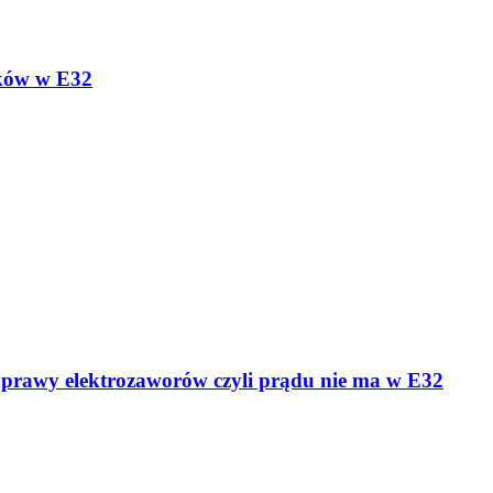
ników w E32
prawy elektrozaworów czyli prądu nie ma w E32