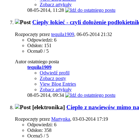
Zobacz artykuły
08-05-2014,
11:28
Ciepły łokieć - czyli dołożenie podłokiet
Rozpoczęty przez
tequila1909
, 06-05-2014 21:32
Odpowiedzi: 6
Odsłon: 151
Ocena0 / 5
Autor ostatniego posta
tequila1909
Odwiedź profil
Zobacz posty
View Blog Entries
Zobacz artykuły
08-05-2014,
09:34
[elektronika]
Ciepło z nawiewów mimo na
Rozpoczęty przez
Martynka
, 03-03-2014 17:19
Odpowiedzi: 6
Odsłon: 358
Ocena5 / 5