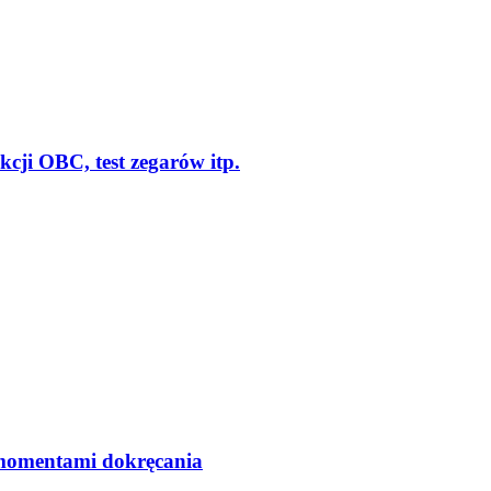
cji OBC, test zegarów itp.
 momentami dokręcania