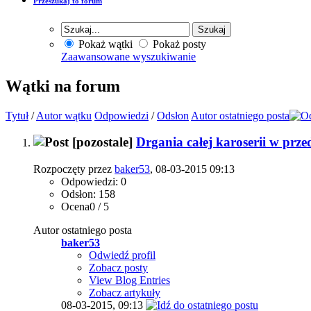
Przeszukaj to forum
Pokaż wątki
Pokaż posty
Zaawansowane wyszukiwanie
Wątki na forum
Tytuł
/
Autor wątku
Odpowiedzi
/
Odsłon
Autor ostatniego posta
[pozostale]
Drgania całej karoserii w prz
Rozpoczęty przez
baker53
, 08-03-2015 09:13
Odpowiedzi: 0
Odsłon: 158
Ocena0 / 5
Autor ostatniego posta
baker53
Odwiedź profil
Zobacz posty
View Blog Entries
Zobacz artykuły
08-03-2015,
09:13