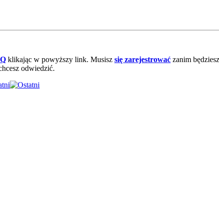
AQ
klikając w powyższy link. Musisz
się zarejestrować
zanim będziesz 
chcesz odwiedzić.
atni