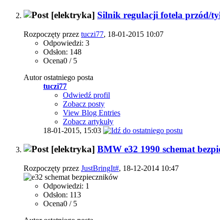
[elektryka]
Silnik regulacji fotela przód/t
Rozpoczęty przez
tuczi77
, 18-01-2015 10:07
Odpowiedzi: 3
Odsłon: 148
Ocena0 / 5
Autor ostatniego posta
tuczi77
Odwiedź profil
Zobacz posty
View Blog Entries
Zobacz artykuły
18-01-2015,
15:03
[elektryka]
BMW e32 1990 schemat bezpi
Rozpoczęty przez
JustBringIt#
, 18-12-2014 10:47
Odpowiedzi: 1
Odsłon: 113
Ocena0 / 5