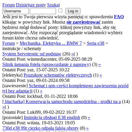
Forum
Dzisiejsze posty
Szukaj
Jeśli jest to Twoja pierwsza wizyta pamiętaj o: sprawdzeniu
FAQ
klikając w powyższy link. Musisz
się zarejestrować
zanim
będziesz mógł dodawać posty: kliknij powyższy link, aby się
zarejestrować. Aby rozpocząć przeglądanie wiadomości wybierz
forum które chcesz odwiedzić.
Forum
>
Mechanika, Elektryka ... BMW 7
>
Seria e38
>
instrukcje / schematy
System Servotronic od podstaw
(26)
»
( )
Ostatni Post: winmediacenter, 05-09-2025 08:29
Silnik łamania fotela (sprawozdanie z naprawy)
(3)
»
Ostatni Post: yaz, 15-07-2025 10:22
[elektryka]
Poszukuje schematów elektrycznych
(1)
»
Ostatni Post: yaz, 09-01-2024 09:58
[zawieszenie]
Schemat i spis części kompletnego zawieszenia przód
tył bez adaptacji
(1)
»
Ostatni Post: lockbud, 01-11-2022 18:06
[ blacharka] Konserwacja samochodu samodzielna - srodki na a
(14)
»
( )
Ostatni Post: Luki99, 09-02-2022 16:37
[pozostale]
Instrukcja obsługi E38 english
(0)
»
Ostatni Post: wiśnia, 19-03-2021 19:05
730d e38 99r ciezko odpala faluja obroty
(8)
»