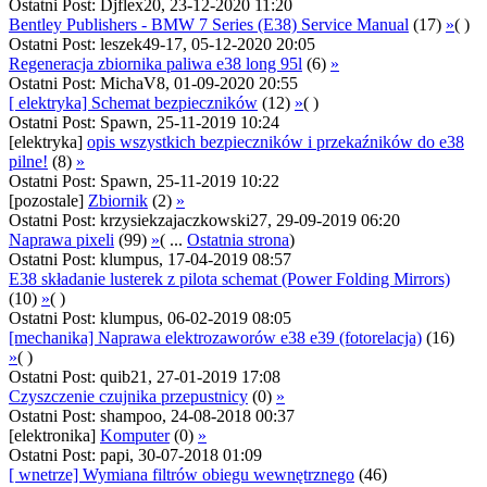
Ostatni Post: Djflex20, 23-12-2020 11:20
Bentley Publishers - BMW 7 Series (E38) Service Manual
(17)
»
( )
Ostatni Post: leszek49-17, 05-12-2020 20:05
Regeneracja zbiornika paliwa e38 long 95l
(6)
»
Ostatni Post: MichaV8, 01-09-2020 20:55
[ elektryka] Schemat bezpieczników
(12)
»
( )
Ostatni Post: Spawn, 25-11-2019 10:24
[elektryka]
opis wszystkich bezpieczników i przekaźników do e38
pilne!
(8)
»
Ostatni Post: Spawn, 25-11-2019 10:22
[pozostale]
Zbiornik
(2)
»
Ostatni Post: krzysiekzajaczkowski27, 29-09-2019 06:20
Naprawa pixeli
(99)
»
( ...
Ostatnia strona
)
Ostatni Post: klumpus, 17-04-2019 08:57
E38 składanie lusterek z pilota schemat (Power Folding Mirrors)
(10)
»
( )
Ostatni Post: klumpus, 06-02-2019 08:05
[mechanika] Naprawa elektrozaworów e38 e39 (fotorelacja)
(16)
»
( )
Ostatni Post: quib21, 27-01-2019 17:08
Czyszczenie czujnika przepustnicy
(0)
»
Ostatni Post: shampoo, 24-08-2018 00:37
[elektronika]
Komputer
(0)
»
Ostatni Post: papi, 30-07-2018 01:09
[ wnetrze] Wymiana filtrów obiegu wewnętrznego
(46)