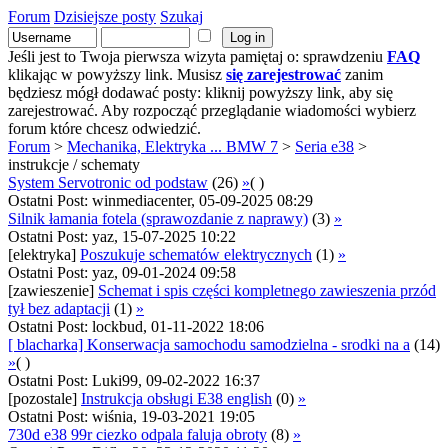
Forum
Dzisiejsze posty
Szukaj
Jeśli jest to Twoja pierwsza wizyta pamiętaj o: sprawdzeniu
FAQ
klikając w powyższy link. Musisz
się zarejestrować
zanim
będziesz mógł dodawać posty: kliknij powyższy link, aby się
zarejestrować. Aby rozpocząć przeglądanie wiadomości wybierz
forum które chcesz odwiedzić.
Forum
>
Mechanika, Elektryka ... BMW 7
>
Seria e38
>
instrukcje / schematy
System Servotronic od podstaw
(26)
»
( )
Ostatni Post: winmediacenter, 05-09-2025 08:29
Silnik łamania fotela (sprawozdanie z naprawy)
(3)
»
Ostatni Post: yaz, 15-07-2025 10:22
[elektryka]
Poszukuje schematów elektrycznych
(1)
»
Ostatni Post: yaz, 09-01-2024 09:58
[zawieszenie]
Schemat i spis części kompletnego zawieszenia przód
tył bez adaptacji
(1)
»
Ostatni Post: lockbud, 01-11-2022 18:06
[ blacharka] Konserwacja samochodu samodzielna - srodki na a
(14)
»
( )
Ostatni Post: Luki99, 09-02-2022 16:37
[pozostale]
Instrukcja obsługi E38 english
(0)
»
Ostatni Post: wiśnia, 19-03-2021 19:05
730d e38 99r ciezko odpala faluja obroty
(8)
»