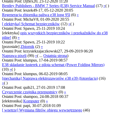
Ostatni Post: Djflex20, 23-12-2020 11:20
Bentley Publishers - BMW 7 Series (E38) Service Manual
(17)
»
( )
Ostatni Post: leszek49-17, 05-12-2020 20:05
Regeneracja zbiornika paliwa e38 long 95l
(6)
»
Ostatni Post: MichaV8, 01-09-2020 20:55
[ elektryka] Schemat bezpieczników
(12)
»
( )
Ostatni Post: Spawn, 25-11-2019 10:24
[elektryka]
opis wszystkich bezpieczników i przekaźników do e38
pilne!
(8)
»
Ostatni Post: Spawn, 25-11-2019 10:22
[pozostale]
Zbiornik
(2)
»
Ostatni Post: krzysiekzajaczkowski27, 29-09-2019 06:20
Naprawa pixeli
(99)
»
( ...
Ostatnia strona
)
Ostatni Post: klumpus, 17-04-2019 08:57
E38 składanie lusterek z pilota schemat (Power Folding Mirrors)
(10)
»
( )
Ostatni Post: klumpus, 06-02-2019 08:05
[mechanika] Naprawa elektrozaworów e38 e39 (fotorelacja)
(16)
»
( )
Ostatni Post: quib21, 27-01-2019 17:08
Czyszczenie czujnika przepustnicy
(0)
»
Ostatni Post: shampoo, 24-08-2018 00:37
[elektronika]
Komputer
(0)
»
Ostatni Post: papi, 30-07-2018 01:09
[ wnetrze] Wymiana filtrów obiegu wewnętrznego
(46)