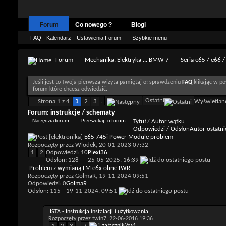
Forum
Co nowego ?
Blogi
FAQ
Kalendarz
Ustawienia Forum
Szybkie menu
Forum
Mechanika, Elektryka ... BMW 7
Seria e65 / e66 /
Jeśli jest to Twoja pierwsza wizyta pamiętaj o: sprawdzeniu
FAQ
klikając w po
forum które chcesz odwiedzić.
Ostatni
Strona 1 z 4
1
2
3
...
Wyświetlane
Forum:
instrukcje / schematy
Narzędzia forum
Przeszukaj to forum
Tytuł
/
Autor wątku
Odpowiedzi
/
Odsłon
Autor ostatni
[elektronika]
E65 745i Power Module problem
Rozpoczęty przez
Wlodek
, 20-01-2023 07:32
1
2
Odpowiedzi: 10
Plexi36
Odsłon: 128
25-05-2025,
16:39
Problem z wymianą LM e6x ohne LWR
Rozpoczęty przez
GolmaR
, 19-11-2024 09:51
Odpowiedzi: 0
GolmaR
Odsłon: 115
19-11-2024,
09:51
ISTA - Instrukcja instalacji i użytkowania
Rozpoczęty przez
twin7
, 22-06-2016 19:36