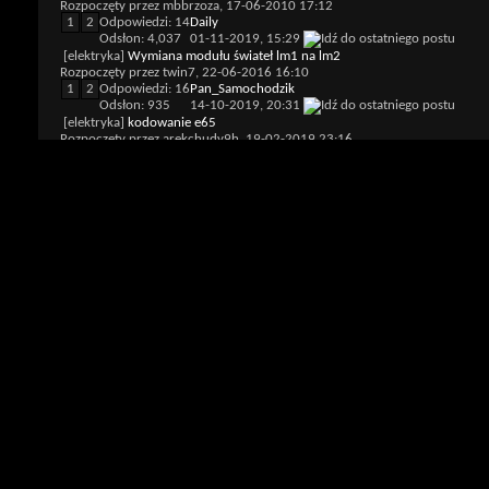
Rozpoczęty przez
mbbrzoza
, 17-06-2010 17:12
1
2
Odpowiedzi: 14
Daily
Odsłon: 4,037
01-11-2019,
15:29
[elektryka]
Wymiana modułu świateł lm1 na lm2
Rozpoczęty przez
twin7
, 22-06-2016 16:10
1
2
Odpowiedzi: 16
Pan_Samochodzik
Odsłon: 935
14-10-2019,
20:31
[elektryka]
kodowanie e65
Rozpoczęty przez
arekchudy9h
, 19-02-2019 23:16
Odpowiedzi: 4
aduki1234
Odsłon: 381
05-04-2019,
13:58
Rozbudowa webasto e65 z Aux do Stationary heater
Rozpoczęty przez
yendrek
, 04-04-2012 23:24
1
2
Odpowiedzi: 12
Marios
Odsłon: 1,520
03-04-2018,
18:04
Witam poszukuje kody bledow z opisem
Rozpoczęty przez
piored9
, 29-01-2018 19:46
Odpowiedzi: 0
piored9
Odsłon: 121
29-01-2018,
19:46
Schemat bezpiecznikow
Rozpoczęty przez
piored9
, 21-01-2018 00:15
Odpowiedzi: 0
piored9
Odsłon: 236
21-01-2018,
00:15
[klima]
wymiana wentylatora klimatyzacji na wentylator od e46
Rozpoczęty przez
LEWY77
, 10-01-2018 18:05
Odpowiedzi: 0
LEWY77
Odsłon: 123
10-01-2018,
18:05
[elektronika]
Zdalne uruchomienie samochodu.
Rozpoczęty przez
LogiHuś
, 16-12-2017 20:00
Odpowiedzi: 0
LogiHuś