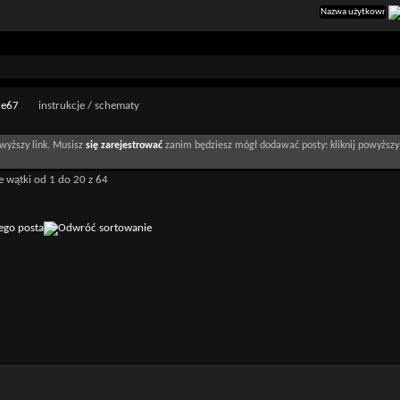
 e67
instrukcje / schematy
wyższy link. Musisz
się zarejestrować
zanim będziesz mógł dodawać posty: kliknij powyższy 
 wątki od 1 do 20 z 64
ego posta