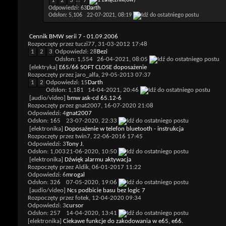
1
2
3
...
7
Odpowiedzi: 63
Darth
Odsłon: 5,106
22-07-2021,
08:19
Cennik BMW serii 7 - 01.09.2006
Rozpoczęty przez
tuczi77
, 31-03-2012 17:48
1
2
3
Odpowiedzi: 28
Bezi
Odsłon: 1,554
26-04-2021,
08:05
[elektryka]
E65/66 SOFT CLOSE doposażenie
Rozpoczęty przez
jaro_alfa
, 29-05-2013 07:37
1
2
Odpowiedzi: 15
Darth
Odsłon: 1,181
14-04-2021,
20:46
[audio/video]
bmw ask-cd 65.12-6
Rozpoczęty przez
gnat2007
, 16-07-2020 21:08
Odpowiedzi: 4
gnat2007
Odsłon: 165
23-07-2020,
22:33
[elektronika]
Doposażenie w telefon bluetooth - instrukcja
Rozpoczęty przez
twin7
, 22-06-2016 17:45
Odpowiedzi: 3
Tony J.
Odsłon: 1,003
21-06-2020,
10:50
[elektronika]
Dźwięk alarmu aktywacja
Rozpoczęty przez
Aldik
, 06-01-2017 11:22
Odpowiedzi: 6
mrogal
Odsłon: 326
07-05-2020,
19:06
[audio/video]
Ncs podbicie basu bez logic 7
Rozpoczęty przez
fotek
, 12-04-2020 09:34
Odpowiedzi: 3
cursor
Odsłon: 257
14-04-2020,
13:41
[elektronika]
Ciekawe funkcje do zakodowania w e65, e66.