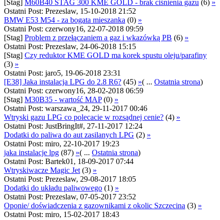
[Stag]
M60B40 STAG 300 KME GOLD - brak ciśnienia gazu
(6)
»
Ostatni Post: Prezeslaw, 15-10-2018 21:52
BMW E53 M54 - za bogata mieszanka
(0)
»
Ostatni Post: czerwony16, 22-07-2018 09:59
[Stag]
Problem z przełączaniem a gaz i wkazówką PB
(6)
»
Ostatni Post: Prezeslaw, 24-06-2018 15:15
[Stag]
Czy reduktor KME GOLD ma korek spustu oleju/parafiny
(3)
»
Ostatni Post: jaro5, 19-06-2018 23:31
[E38] Jaka instalacja LPG do 2.8 R6?
(45)
»
( ...
Ostatnia strona
)
Ostatni Post: czerwony16, 28-02-2018 06:59
[Stag]
M30B35 - wartość MAP
(0)
»
Ostatni Post: warszawa_24, 29-11-2017 00:46
Wtryski gazu LPG co polecacie w rozsądnej cenie?
(4)
»
Ostatni Post: JustBringIt#, 27-11-2017 12:24
Dodatki do paliwa do aut zasilanych LPG
(2)
»
Ostatni Post: miro, 22-10-2017 19:23
jaka instalacje lpg
(87)
»
( ...
Ostatnia strona
)
Ostatni Post: Bartek01, 18-09-2017 07:44
Wtryskiwacze Magic Jet
(3)
»
Ostatni Post: Prezeslaw, 29-08-2017 18:05
Dodatki do układu paliwowego
(1)
»
Ostatni Post: Prezeslaw, 07-05-2017 23:52
Oponie/ doświadczenia z gazownikami z okolic Szczecina
(3)
»
Ostatni Post: miro, 15-02-2017 18:43