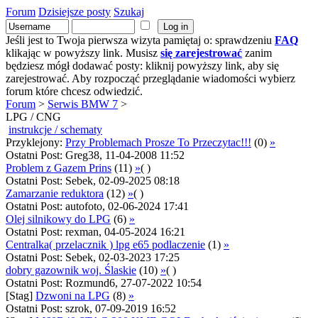
Forum
Dzisiejsze posty
Szukaj
Jeśli jest to Twoja pierwsza wizyta pamiętaj o: sprawdzeniu
FAQ
klikając w powyższy link. Musisz
się zarejestrować
zanim
będziesz mógł dodawać posty: kliknij powyższy link, aby się
zarejestrować. Aby rozpocząć przeglądanie wiadomości wybierz
forum które chcesz odwiedzić.
Forum
>
Serwis BMW 7
>
LPG / CNG
instrukcje / schematy
Przyklejony:
Przy Problemach Prosze To Przeczytac!!!
(0)
»
Ostatni Post: Greg38, 11-04-2008 11:52
Problem z Gazem Prins
(11)
»
( )
Ostatni Post: Sebek, 02-09-2025 08:18
Zamarzanie reduktora
(12)
»
( )
Ostatni Post: autofoto, 02-06-2024 17:41
Olej silnikowy do LPG
(6)
»
Ostatni Post: rexman, 04-05-2024 16:21
Centralka( przelacznik ) lpg e65 podlaczenie
(1)
»
Ostatni Post: Sebek, 02-03-2023 17:25
dobry gazownik woj. Ślaskie
(10)
»
( )
Ostatni Post: Rozmund6, 27-07-2022 10:54
[Stag]
Dzwoni na LPG
(8)
»
Ostatni Post: szrok, 07-09-2019 16:52