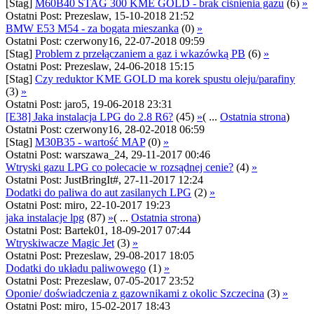
[Stag]
M60B40 STAG 300 KME GOLD - brak ciśnienia gazu
(6)
»
Ostatni Post: Prezeslaw, 15-10-2018 21:52
BMW E53 M54 - za bogata mieszanka
(0)
»
Ostatni Post: czerwony16, 22-07-2018 09:59
[Stag]
Problem z przełączaniem a gaz i wkazówką PB
(6)
»
Ostatni Post: Prezeslaw, 24-06-2018 15:15
[Stag]
Czy reduktor KME GOLD ma korek spustu oleju/parafiny
(3)
»
Ostatni Post: jaro5, 19-06-2018 23:31
[E38] Jaka instalacja LPG do 2.8 R6?
(45)
»
( ...
Ostatnia strona
)
Ostatni Post: czerwony16, 28-02-2018 06:59
[Stag]
M30B35 - wartość MAP
(0)
»
Ostatni Post: warszawa_24, 29-11-2017 00:46
Wtryski gazu LPG co polecacie w rozsądnej cenie?
(4)
»
Ostatni Post: JustBringIt#, 27-11-2017 12:24
Dodatki do paliwa do aut zasilanych LPG
(2)
»
Ostatni Post: miro, 22-10-2017 19:23
jaka instalacje lpg
(87)
»
( ...
Ostatnia strona
)
Ostatni Post: Bartek01, 18-09-2017 07:44
Wtryskiwacze Magic Jet
(3)
»
Ostatni Post: Prezeslaw, 29-08-2017 18:05
Dodatki do układu paliwowego
(1)
»
Ostatni Post: Prezeslaw, 07-05-2017 23:52
Oponie/ doświadczenia z gazownikami z okolic Szczecina
(3)
»
Ostatni Post: miro, 15-02-2017 18:43