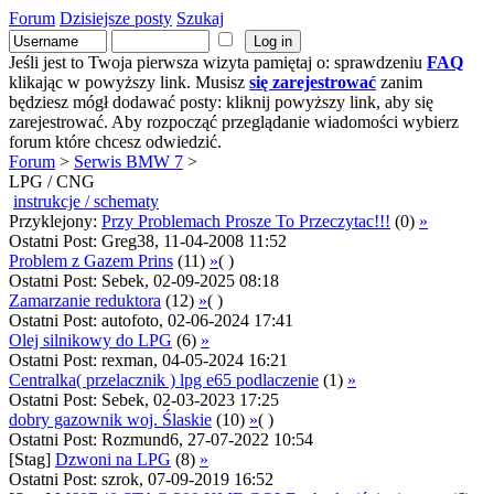
Forum
Dzisiejsze posty
Szukaj
Jeśli jest to Twoja pierwsza wizyta pamiętaj o: sprawdzeniu
FAQ
klikając w powyższy link. Musisz
się zarejestrować
zanim
będziesz mógł dodawać posty: kliknij powyższy link, aby się
zarejestrować. Aby rozpocząć przeglądanie wiadomości wybierz
forum które chcesz odwiedzić.
Forum
>
Serwis BMW 7
>
LPG / CNG
instrukcje / schematy
Przyklejony:
Przy Problemach Prosze To Przeczytac!!!
(0)
»
Ostatni Post: Greg38, 11-04-2008 11:52
Problem z Gazem Prins
(11)
»
( )
Ostatni Post: Sebek, 02-09-2025 08:18
Zamarzanie reduktora
(12)
»
( )
Ostatni Post: autofoto, 02-06-2024 17:41
Olej silnikowy do LPG
(6)
»
Ostatni Post: rexman, 04-05-2024 16:21
Centralka( przelacznik ) lpg e65 podlaczenie
(1)
»
Ostatni Post: Sebek, 02-03-2023 17:25
dobry gazownik woj. Ślaskie
(10)
»
( )
Ostatni Post: Rozmund6, 27-07-2022 10:54
[Stag]
Dzwoni na LPG
(8)
»
Ostatni Post: szrok, 07-09-2019 16:52