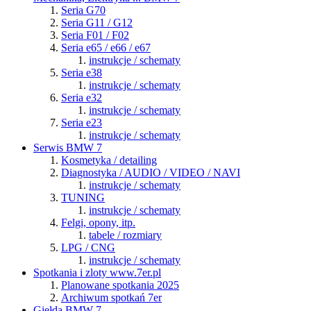
Seria G70
Seria G11 / G12
Seria F01 / F02
Seria e65 / e66 / e67
instrukcje / schematy
Seria e38
instrukcje / schematy
Seria e32
instrukcje / schematy
Seria e23
instrukcje / schematy
Serwis BMW 7
Kosmetyka / detailing
Diagnostyka / AUDIO / VIDEO / NAVI
instrukcje / schematy
TUNING
instrukcje / schematy
Felgi, opony, itp.
tabele / rozmiary
LPG / CNG
instrukcje / schematy
Spotkania i zloty www.7er.pl
Planowane spotkania 2025
Archiwum spotkań 7er
Giełda BMW 7