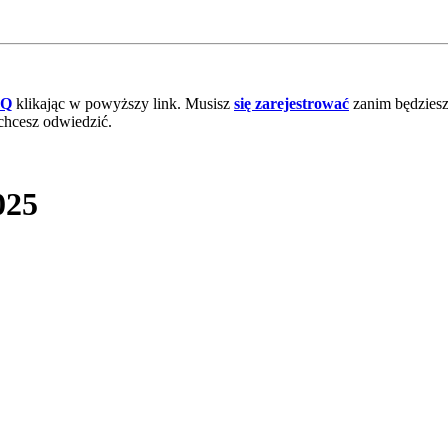
AQ
klikając w powyższy link. Musisz
się zarejestrować
zanim będziesz 
chcesz odwiedzić.
025