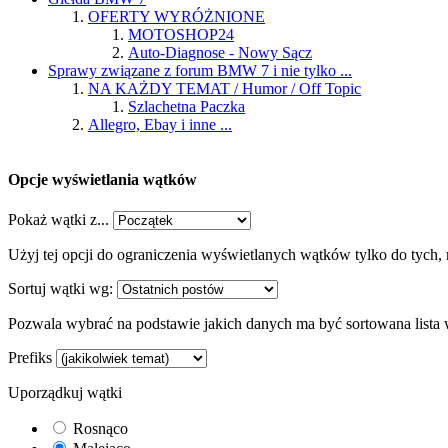
OFERTY WYRÓŻNIONE
MOTOSHOP24
Auto-Diagnose - Nowy Sącz
Sprawy związane z forum BMW 7 i nie tylko ...
NA KAŻDY TEMAT / Humor / Off Topic
Szlachetna Paczka
Allegro, Ebay i inne ...
Opcje wyświetlania wątków
Pokaż wątki z...
Użyj tej opcji do ograniczenia wyświetlanych wątków tylko do tych, 
Sortuj wątki wg:
Pozwala wybrać na podstawie jakich danych ma być sortowana lista
Prefiks
Uporządkuj wątki
Rosnąco