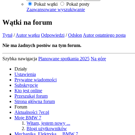
Pokaż wątki
Pokaż posty
Zaawansowane wyszukiwanie
Wątki na forum
Tytuł
/
Autor wątku
Odpowiedzi
/
Odsłon
Autor ostatniego posta
Nie ma żadnych postów na tym forum.
Szybka nawigacja
Planowane spotkania 2025
Na górę
Działy
Ustawienia
Prywatne wiadomości
Subskrypcje
Kto jest online
Przeszukaj forum
Strona główna forum
Forum
Aktualności 7er.pl
Moje BMW 7
Witam, jestem nowy ...
Blogi użytkowników
Mechanika, Elektryka ... BMW 7