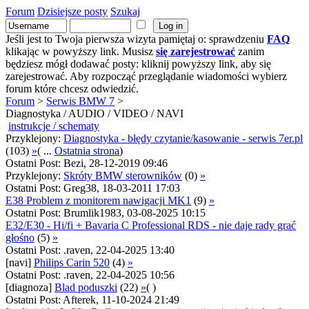
Forum
Dzisiejsze posty
Szukaj
Jeśli jest to Twoja pierwsza wizyta pamiętaj o: sprawdzeniu
FAQ
klikając w powyższy link. Musisz
się zarejestrować
zanim
będziesz mógł dodawać posty: kliknij powyższy link, aby się
zarejestrować. Aby rozpocząć przeglądanie wiadomości wybierz
forum które chcesz odwiedzić.
Forum
>
Serwis BMW 7
>
Diagnostyka / AUDIO / VIDEO / NAVI
instrukcje / schematy
Przyklejony:
Diagnostyka - błędy czytanie/kasowanie - serwis 7er.pl
(103)
»
( ...
Ostatnia strona
)
Ostatni Post: Bezi, 28-12-2019 09:46
Przyklejony:
Skróty BMW sterowników
(0)
»
Ostatni Post: Greg38, 18-03-2011 17:03
E38 Problem z monitorem nawigacji MK1
(9)
»
Ostatni Post: Brumlik1983, 03-08-2025 10:15
E32/E30 - Hi/fi + Bavaria C Professional RDS - nie daje rady grać
głośno
(5)
»
Ostatni Post: .raven, 22-04-2025 13:40
[navi]
Philips Carin 520
(4)
»
Ostatni Post: .raven, 22-04-2025 10:56
[diagnoza]
Blad poduszki
(22)
»
( )
Ostatni Post: Afterek, 11-10-2024 21:49