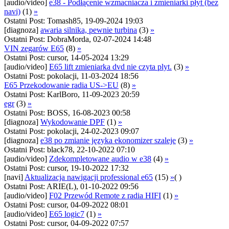
[audio/video]
e38 - Podłącenie wzmacniacza i zmieniarki płyt (bez
navi)
(1)
»
Ostatni Post: Tomash85, 19-09-2024 19:03
[diagnoza]
awaria silnika, pewnie turbina
(3)
»
Ostatni Post: DobraMorda, 02-07-2024 14:48
VIN zegarów E65
(8)
»
Ostatni Post: cursor, 14-05-2024 13:29
[audio/video]
E65 lift zmieniarka dvd nie czyta plyt.
(3)
»
Ostatni Post: pokolacji, 11-03-2024 18:56
E65 Przekodowanie radia US->EU
(8)
»
Ostatni Post: KarlBoro, 11-09-2023 20:59
egr
(3)
»
Ostatni Post: BOSS, 16-08-2023 00:58
[diagnoza]
Wykodowanie DPF
(1)
»
Ostatni Post: pokolacji, 24-02-2023 09:07
[diagnoza]
e38 po zmianie języka ekonomizer szaleje
(3)
»
Ostatni Post: black78, 22-10-2022 07:10
[audio/video]
Zdekompletowane audio w e38
(4)
»
Ostatni Post: cursor, 19-10-2022 17:32
[navi]
Aktualizacja nawigacji professional e65
(15)
»
( )
Ostatni Post: ARIE(L), 01-10-2022 09:56
[audio/video]
F02 Przewód Remote z radia HIFI
(1)
»
Ostatni Post: cursor, 04-09-2022 08:01
[audio/video]
E65 logic7
(1)
»
Ostatni Post: cursor, 04-09-2022 07:57