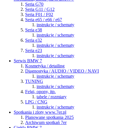
Seria G70
Seria G11 / G12
Seria F01 / F02
Seria e65 / e66 / e67
instrukcje / schematy
Seria e38
instrukcje / schematy
Seria e32
instrukcje / schematy
Seria e23
instrukcje / schematy
Serwis BMW 7
Kosmetyka / detailing
Diagnostyka / AUDIO / VIDEO / NAVI
instrukcje / schematy
TUNING
instrukcje / schematy
Felgi, opony, itp.
tabele / rozmiary
LPG / CNG
instrukcje / schematy
Spotkania i zloty www.7er.pl
Planowane spotkania 2025
Archiwum spotkań 7er
Giełda BMW 7