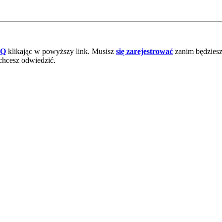
AQ
klikając w powyższy link. Musisz
się zarejestrować
zanim będziesz 
chcesz odwiedzić.