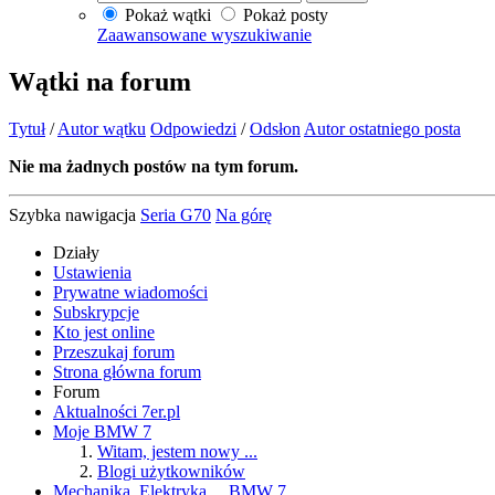
Pokaż wątki
Pokaż posty
Zaawansowane wyszukiwanie
Wątki na forum
Tytuł
/
Autor wątku
Odpowiedzi
/
Odsłon
Autor ostatniego posta
Nie ma żadnych postów na tym forum.
Szybka nawigacja
Seria G70
Na górę
Działy
Ustawienia
Prywatne wiadomości
Subskrypcje
Kto jest online
Przeszukaj forum
Strona główna forum
Forum
Aktualności 7er.pl
Moje BMW 7
Witam, jestem nowy ...
Blogi użytkowników
Mechanika, Elektryka ... BMW 7