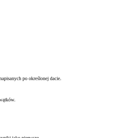
napisanych po określonej dacie.
 wątków.
yniki jako pierwsze.