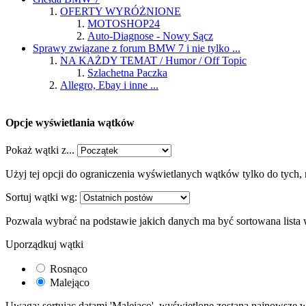
OFERTY WYRÓŻNIONE
MOTOSHOP24
Auto-Diagnose - Nowy Sącz
Sprawy związane z forum BMW 7 i nie tylko ...
NA KAŻDY TEMAT / Humor / Off Topic
Szlachetna Paczka
Allegro, Ebay i inne ...
Opcje wyświetlania wątków
Pokaż wątki z...
Użyj tej opcji do ograniczenia wyświetlanych wątków tylko do tych, 
Sortuj wątki wg:
Pozwala wybrać na podstawie jakich danych ma być sortowana lista
Uporządkuj wątki
Rosnąco
Malejąco
Uwaga: sortując datami 'Malejąco', wyświetlone zostaną najnowsze w