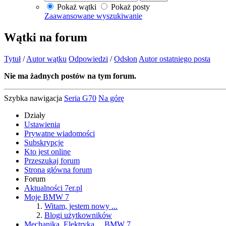
Pokaż wątki
Pokaż posty
Zaawansowane wyszukiwanie
Wątki na forum
Tytuł
/
Autor wątku
Odpowiedzi
/
Odsłon
Autor ostatniego posta
Nie ma żadnych postów na tym forum.
Szybka nawigacja
Seria G70
Na górę
Działy
Ustawienia
Prywatne wiadomości
Subskrypcje
Kto jest online
Przeszukaj forum
Strona główna forum
Forum
Aktualności 7er.pl
Moje BMW 7
Witam, jestem nowy ...
Blogi użytkowników
Mechanika, Elektryka ... BMW 7