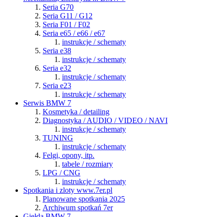
Seria G70
Seria G11 / G12
Seria F01 / F02
Seria e65 / e66 / e67
instrukcje / schematy
Seria e38
instrukcje / schematy
Seria e32
instrukcje / schematy
Seria e23
instrukcje / schematy
Serwis BMW 7
Kosmetyka / detailing
Diagnostyka / AUDIO / VIDEO / NAVI
instrukcje / schematy
TUNING
instrukcje / schematy
Felgi, opony, itp.
tabele / rozmiary
LPG / CNG
instrukcje / schematy
Spotkania i zloty www.7er.pl
Planowane spotkania 2025
Archiwum spotkań 7er
Giełda BMW 7