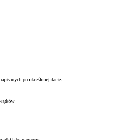
napisanych po określonej dacie.
 wątków.
yniki jako pierwsze.