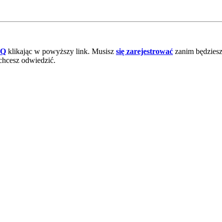
AQ
klikając w powyższy link. Musisz
się zarejestrować
zanim będziesz 
chcesz odwiedzić.