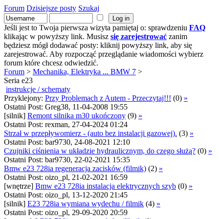
Forum
Dzisiejsze posty
Szukaj
Jeśli jest to Twoja pierwsza wizyta pamiętaj o: sprawdzeniu
FAQ
klikając w powyższy link. Musisz
się zarejestrować
zanim
będziesz mógł dodawać posty: kliknij powyższy link, aby się
zarejestrować. Aby rozpocząć przeglądanie wiadomości wybierz
forum które chcesz odwiedzić.
Forum
>
Mechanika, Elektryka ... BMW 7
>
Seria e23
instrukcje / schematy
Przyklejony:
Przy Problemach z Autem - Przeczytaj!!!
(0)
»
Ostatni Post: Greg38, 11-04-2008 19:55
[silnik]
Remont silnika m30 ukończony
(9)
»
Ostatni Post: rexman, 27-04-2024 01:24
Strzał w przepływomierz - (auto bez instalacji gazowej).
(3)
»
Ostatni Post: bar9730, 24-08-2021 12:10
Czujniki ciśnienia w układzie hydraulicznym, do czego służą?
(0)
»
Ostatni Post: bar9730, 22-02-2021 15:35
Bmw e23 728ia regeneracja zacisków (filmik)
(2)
»
Ostatni Post: oizo_pl, 21-02-2021 16:59
[wnętrze]
Bmw e23 728ia instalacja elektrycznych szyb
(0)
»
Ostatni Post: oizo_pl, 13-12-2020 21:45
[silnik]
E23 728ia wymiana wydechu / filmik
(4)
»
Ostatni Post: oizo_pl, 29-09-2020 20:59