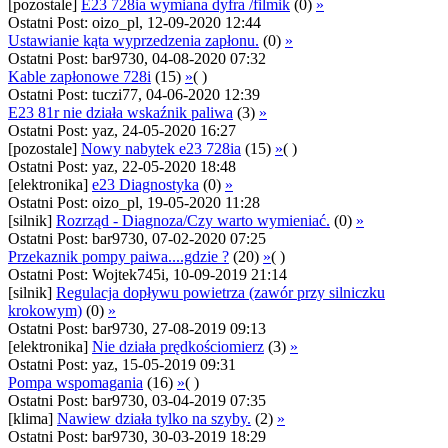
[pozostale]
E23 728ia wymiana dyfra /filmik
(0)
»
Ostatni Post: oizo_pl, 12-09-2020 12:44
Ustawianie kąta wyprzedzenia zapłonu.
(0)
»
Ostatni Post: bar9730, 04-08-2020 07:32
Kable zapłonowe 728i
(15)
»
( )
Ostatni Post: tuczi77, 04-06-2020 12:39
E23 81r nie działa wskaźnik paliwa
(3)
»
Ostatni Post: yaz, 24-05-2020 16:27
[pozostale]
Nowy nabytek e23 728ia
(15)
»
( )
Ostatni Post: yaz, 22-05-2020 18:48
[elektronika]
e23 Diagnostyka
(0)
»
Ostatni Post: oizo_pl, 19-05-2020 11:28
[silnik]
Rozrząd - Diagnoza/Czy warto wymieniać.
(0)
»
Ostatni Post: bar9730, 07-02-2020 07:25
Przekaznik pompy paiwa....gdzie ?
(20)
»
( )
Ostatni Post: Wojtek745i, 10-09-2019 21:14
[silnik]
Regulacja dopływu powietrza (zawór przy silniczku
krokowym)
(0)
»
Ostatni Post: bar9730, 27-08-2019 09:13
[elektronika]
Nie działa prędkościomierz
(3)
»
Ostatni Post: yaz, 15-05-2019 09:31
Pompa wspomagania
(16)
»
( )
Ostatni Post: bar9730, 03-04-2019 07:35
[klima]
Nawiew działa tylko na szyby.
(2)
»
Ostatni Post: bar9730, 30-03-2019 18:29