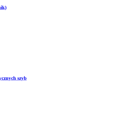
ik)
rycznych szyb