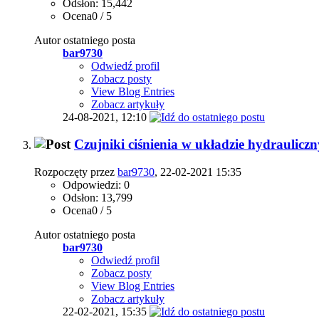
Odsłon: 15,442
Ocena0 / 5
Autor ostatniego posta
bar9730
Odwiedź profil
Zobacz posty
View Blog Entries
Zobacz artykuły
24-08-2021,
12:10
Czujniki ciśnienia w układzie hydraulicz
Rozpoczęty przez
bar9730
, 22-02-2021 15:35
Odpowiedzi: 0
Odsłon: 13,799
Ocena0 / 5
Autor ostatniego posta
bar9730
Odwiedź profil
Zobacz posty
View Blog Entries
Zobacz artykuły
22-02-2021,
15:35