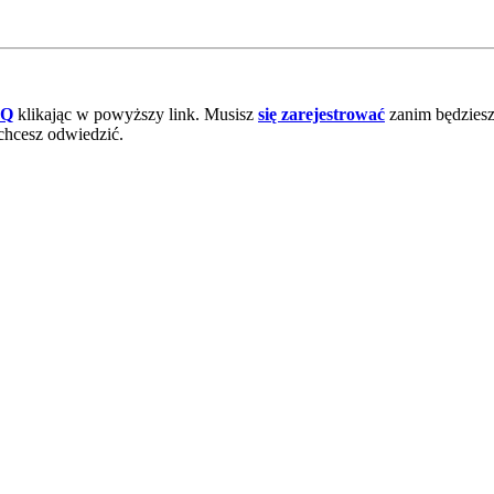
AQ
klikając w powyższy link. Musisz
się zarejestrować
zanim będziesz 
chcesz odwiedzić.