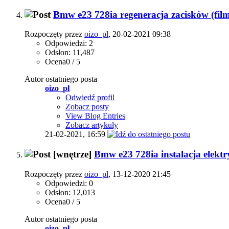
Bmw e23 728ia regeneracja zacisków (film
Rozpoczęty przez
oizo_pl
, 20-02-2021 09:38
Odpowiedzi: 2
Odsłon: 11,487
Ocena0 / 5
Autor ostatniego posta
oizo_pl
Odwiedź profil
Zobacz posty
View Blog Entries
Zobacz artykuły
21-02-2021,
16:59
[wnętrze]
Bmw e23 728ia instalacja elekt
Rozpoczęty przez
oizo_pl
, 13-12-2020 21:45
Odpowiedzi: 0
Odsłon: 12,013
Ocena0 / 5
Autor ostatniego posta
oizo_pl