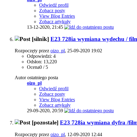
Odwiedź profil
Zobacz posty
View Blog Entries
Zobacz artykuły
13-12-2020,
21:45
[silnik]
E23 728ia wymiana wydechu / fil
Rozpoczęty przez
oizo_pl
, 25-09-2020 19:02
Odpowiedzi: 4
Odsłon: 13,220
Ocena0 / 5
Autor ostatniego posta
oizo_pl
Odwiedź profil
Zobacz posty
View Blog Entries
Zobacz artykuły
29-09-2020,
20:59
[pozostale]
E23 728ia wymiana dyfra /fil
Rozpoczęty przez
oizo_pl
, 12-09-2020 12:44