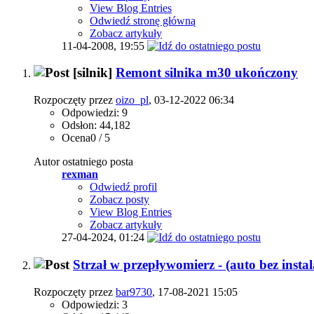
View Blog Entries
Odwiedź stronę główną
Zobacz artykuły
11-04-2008,
19:55
[silnik]
Remont silnika m30 ukończony
Rozpoczęty przez
oizo_pl
, 03-12-2022 06:34
Odpowiedzi: 9
Odsłon: 44,182
Ocena0 / 5
Autor ostatniego posta
rexman
Odwiedź profil
Zobacz posty
View Blog Entries
Zobacz artykuły
27-04-2024,
01:24
Strzał w przepływomierz - (auto bez instal
Rozpoczęty przez
bar9730
, 17-08-2021 15:05
Odpowiedzi: 3