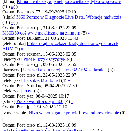
[klima]
Klima nie działa, a panel podświetla się tylko w połowie
(10)
»
( )
Ostatni Post: tuczi77, 19-09-2025 10:10
[silnik]
M60 Pomoc w Diagnozie Live Data. Wibracje nadwozia.
(10)
»
( )
Ostatni Post: oizo_pl, 31-08-2025 22:09
M30B30 coś wyje metalicznie na zimnym
(5)
»
Ostatni Post: BlKamil, 21-08-2025 13:43
[elektronika]
Pobór prądu przekaznik siły docisku wycieraczek
ADM
(3)
»
Ostatni Post: rexman, 15-06-2025 02:35
[elektryka]
Pilot kluczyk scyzoryk
(4)
»
Ostatni Post: oizo_pl, 09-06-2025 13:55
[karoseria]
Uszczelka karoseryjna w e32 / e34 za krótka.
(3)
»
Ostatni Post: oizo_pl, 22-05-2025 22:07
[elektryka]
Licznk e32 automat
(4)
»
Ostatni Post: Snorlax, 08-04-2025 22:39
[elektryka]
masa
(3)
»
Ostatni Post: yaz, 08-04-2025 10:17
[silnik]
Podstawa filtra oleju m60
(4)
»
Ostatni Post: jpj, 17-03-2025 15:10
[zawieszenie]
Nivo wspomaganie prawidĹowe odpowietrzenie
(0)
»
Ostatni Post: oizo_pl, 12-03-2025 18:09
[e32] oświetlenie zegarów + panel środkowy
(18)
»
( )