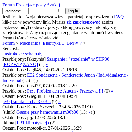
Forum
Dzisiejsze posty
Szukaj
Jeśli jest to Twoja pierwsza wizyta pamiętaj o: sprawdzeniu
FAQ
klikając w powyższy link. Musisz
się zarejestrować
zanim
będziesz mógł dodawać posty: kliknij powyższy link, aby się
zarejestrować. Aby rozpocząć przeglądanie wiadomości wybierz
forum które chcesz odwiedzić.
Forum
>
Mechanika, Elektryka ... BMW 7
>
Seria e32
instrukcje / schematy
Przyklejony: [skrzynia]
Szarpanie i "strzelanie" w 5HP30
[ROZWIĄZANO]
(1)
»
Ostatni Post: bagii45, 24-09-2021 18:16
Przyklejony:
E32 Sonderserie / Sonderserie Japan / Individualserie /
Individual
(13)
»
( )
Ostatni Post: tuczi77, 07-06-2018 12:20
Przyklejony:
Przy Problemach z Autem - Przeczytaj!!!
(0)
»
Ostatni Post: Greg38, 11-04-2008 19:54
[e32] sonda lamba 3.0 3.5
(9)
»
Ostatni Post: Karol_Szczecin, 23-05-2026 01:10
[silnik]
Gasnie przy hamowaniu m30b30
(13)
»
( )
Ostatni Post: jpj, 12-03-2026 18:15
[klima]
E31 klimatyzacja
(2)
»
Ostatni Post: motobiker, 27-01-2026 13:29