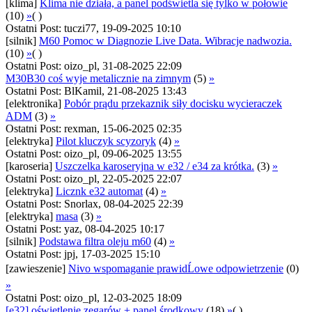
[klima]
Klima nie działa, a panel podświetla się tylko w połowie
(10)
»
( )
Ostatni Post: tuczi77, 19-09-2025 10:10
[silnik]
M60 Pomoc w Diagnozie Live Data. Wibracje nadwozia.
(10)
»
( )
Ostatni Post: oizo_pl, 31-08-2025 22:09
M30B30 coś wyje metalicznie na zimnym
(5)
»
Ostatni Post: BlKamil, 21-08-2025 13:43
[elektronika]
Pobór prądu przekaznik siły docisku wycieraczek
ADM
(3)
»
Ostatni Post: rexman, 15-06-2025 02:35
[elektryka]
Pilot kluczyk scyzoryk
(4)
»
Ostatni Post: oizo_pl, 09-06-2025 13:55
[karoseria]
Uszczelka karoseryjna w e32 / e34 za krótka.
(3)
»
Ostatni Post: oizo_pl, 22-05-2025 22:07
[elektryka]
Licznk e32 automat
(4)
»
Ostatni Post: Snorlax, 08-04-2025 22:39
[elektryka]
masa
(3)
»
Ostatni Post: yaz, 08-04-2025 10:17
[silnik]
Podstawa filtra oleju m60
(4)
»
Ostatni Post: jpj, 17-03-2025 15:10
[zawieszenie]
Nivo wspomaganie prawidĹowe odpowietrzenie
(0)
»
Ostatni Post: oizo_pl, 12-03-2025 18:09
[e32] oświetlenie zegarów + panel środkowy
(18)
»
( )