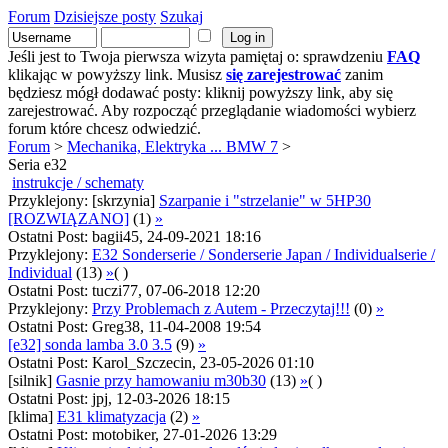
Forum
Dzisiejsze posty
Szukaj
Jeśli jest to Twoja pierwsza wizyta pamiętaj o: sprawdzeniu
FAQ
klikając w powyższy link. Musisz
się zarejestrować
zanim
będziesz mógł dodawać posty: kliknij powyższy link, aby się
zarejestrować. Aby rozpocząć przeglądanie wiadomości wybierz
forum które chcesz odwiedzić.
Forum
>
Mechanika, Elektryka ... BMW 7
>
Seria e32
instrukcje / schematy
Przyklejony: [skrzynia]
Szarpanie i "strzelanie" w 5HP30
[ROZWIĄZANO]
(1)
»
Ostatni Post: bagii45, 24-09-2021 18:16
Przyklejony:
E32 Sonderserie / Sonderserie Japan / Individualserie /
Individual
(13)
»
( )
Ostatni Post: tuczi77, 07-06-2018 12:20
Przyklejony:
Przy Problemach z Autem - Przeczytaj!!!
(0)
»
Ostatni Post: Greg38, 11-04-2008 19:54
[e32] sonda lamba 3.0 3.5
(9)
»
Ostatni Post: Karol_Szczecin, 23-05-2026 01:10
[silnik]
Gasnie przy hamowaniu m30b30
(13)
»
( )
Ostatni Post: jpj, 12-03-2026 18:15
[klima]
E31 klimatyzacja
(2)
»
Ostatni Post: motobiker, 27-01-2026 13:29