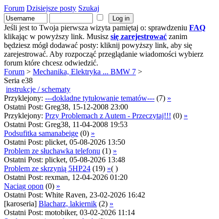
Forum
Dzisiejsze posty
Szukaj
Jeśli jest to Twoja pierwsza wizyta pamiętaj o: sprawdzeniu
FAQ
klikając w powyższy link. Musisz
się zarejestrować
zanim
będziesz mógł dodawać posty: kliknij powyższy link, aby się
zarejestrować. Aby rozpocząć przeglądanie wiadomości wybierz
forum które chcesz odwiedzić.
Forum
>
Mechanika, Elektryka ... BMW 7
>
Seria e38
instrukcje / schematy
Przyklejony:
---dokladne tytułowanie tematów---
(7)
»
Ostatni Post: Greg38, 15-12-2008 23:00
Przyklejony:
Przy Problemach z Autem - Przeczytaj!!!
(0)
»
Ostatni Post: Greg38, 11-04-2008 19:53
Podsufitka samanabeige
(0)
»
Ostatni Post: plicket, 05-08-2026 13:50
Problem ze słuchawka telefonu
(1)
»
Ostatni Post: plicket, 05-08-2026 13:48
Problem ze skrzynią 5HP24
(19)
»
( )
Ostatni Post: rexman, 12-04-2026 01:20
Naciąg opon
(0)
»
Ostatni Post: White Raven, 23-02-2026 16:42
[karoseria]
Blacharz, lakiernik
(2)
»
Ostatni Post: motobiker, 03-02-2026 11:14