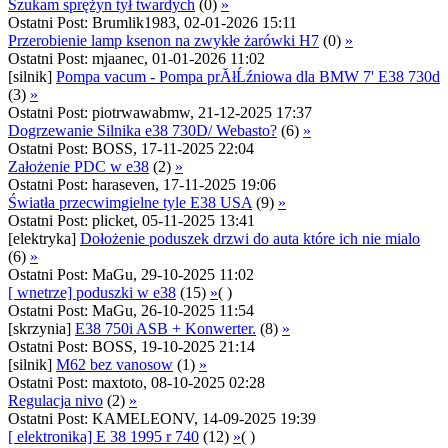
Szukam sprężyn tył twardych
(0)
»
Ostatni Post: Brumlik1983, 02-01-2026 15:11
Przerobienie lamp ksenon na zwykłe żarówki H7
(0)
»
Ostatni Post: mjaanec, 01-01-2026 11:02
[silnik]
Pompa vacum - Pompa prĂłĹźniowa dla BMW 7' E38 730d
(3)
»
Ostatni Post: piotrwawabmw, 21-12-2025 17:37
Dogrzewanie Silnika e38 730D/ Webasto?
(6)
»
Ostatni Post: BOSS, 17-11-2025 22:04
Założenie PDC w e38
(2)
»
Ostatni Post: haraseven, 17-11-2025 19:06
Światła przecwimgielne tyle E38 USA
(9)
»
Ostatni Post: plicket, 05-11-2025 13:41
[elektryka]
Dołożenie poduszek drzwi do auta które ich nie mialo
(6)
»
Ostatni Post: MaGu, 29-10-2025 11:02
[ wnetrze] poduszki w e38
(15)
»
( )
Ostatni Post: MaGu, 26-10-2025 11:54
[skrzynia]
E38 750i ASB + Konwerter.
(8)
»
Ostatni Post: BOSS, 19-10-2025 21:14
[silnik]
M62 bez vanosow
(1)
»
Ostatni Post: maxtoto, 08-10-2025 02:28
Regulacja nivo
(2)
»
Ostatni Post: KAMELEONV, 14-09-2025 19:39
[ elektronika] E 38 1995 r 740
(12)
»
( )