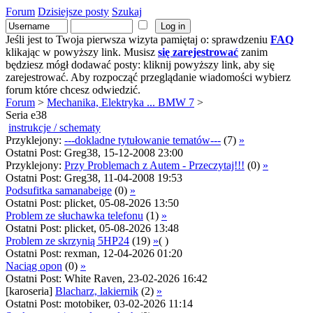
Forum
Dzisiejsze posty
Szukaj
Jeśli jest to Twoja pierwsza wizyta pamiętaj o: sprawdzeniu
FAQ
klikając w powyższy link. Musisz
się zarejestrować
zanim
będziesz mógł dodawać posty: kliknij powyższy link, aby się
zarejestrować. Aby rozpocząć przeglądanie wiadomości wybierz
forum które chcesz odwiedzić.
Forum
>
Mechanika, Elektryka ... BMW 7
>
Seria e38
instrukcje / schematy
Przyklejony:
---dokladne tytułowanie tematów---
(7)
»
Ostatni Post: Greg38, 15-12-2008 23:00
Przyklejony:
Przy Problemach z Autem - Przeczytaj!!!
(0)
»
Ostatni Post: Greg38, 11-04-2008 19:53
Podsufitka samanabeige
(0)
»
Ostatni Post: plicket, 05-08-2026 13:50
Problem ze słuchawka telefonu
(1)
»
Ostatni Post: plicket, 05-08-2026 13:48
Problem ze skrzynią 5HP24
(19)
»
( )
Ostatni Post: rexman, 12-04-2026 01:20
Naciąg opon
(0)
»
Ostatni Post: White Raven, 23-02-2026 16:42
[karoseria]
Blacharz, lakiernik
(2)
»
Ostatni Post: motobiker, 03-02-2026 11:14