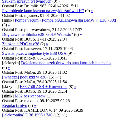
Szukam sprężyn tył twardych
(0)
»
Ostatni Post: Brumlik1983, 02-01-2026 15:11
Przerobienie lamp ksenon na zwykłe żarówki H7
(0)
»
Ostatni Post: mjaanec, 01-01-2026 11:02
[silnik]
Pompa vacum - Pompa prĂłĹźniowa dla BMW 7' E38 730d
(3)
»
Ostatni Post: piotrwawabmw, 21-12-2025 17:37
Dogrzewanie Silnika e38 730D/ Webasto?
(6)
»
Ostatni Post: BOSS, 17-11-2025 22:04
Założenie PDC w e38
(2)
»
Ostatni Post: haraseven, 17-11-2025 19:06
Światła przecwimgielne tyle E38 USA
(9)
»
Ostatni Post: plicket, 05-11-2025 13:41
[elektryka]
Dołożenie poduszek drzwi do auta które ich nie mialo
(6)
»
Ostatni Post: MaGu, 29-10-2025 11:02
[ wnetrze] poduszki w e38
(15)
»
( )
Ostatni Post: MaGu, 26-10-2025 11:54
[skrzynia]
E38 750i ASB + Konwerter.
(8)
»
Ostatni Post: BOSS, 19-10-2025 21:14
[silnik]
M62 bez vanosow
(1)
»
Ostatni Post: maxtoto, 08-10-2025 02:28
Regulacja nivo
(2)
»
Ostatni Post: KAMELEONV, 14-09-2025 19:39
[ elektronika] E 38 1995 r 740
(12)
»
( )