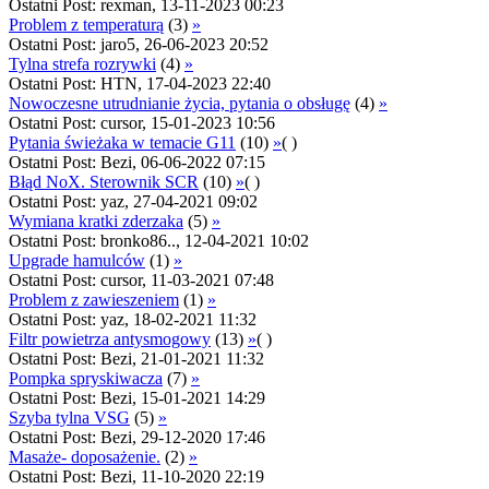
Ostatni Post: rexman, 13-11-2023 00:23
Problem z temperaturą
(3)
»
Ostatni Post: jaro5, 26-06-2023 20:52
Tylna strefa rozrywki
(4)
»
Ostatni Post: HTN, 17-04-2023 22:40
Nowoczesne utrudnianie życia, pytania o obsługę
(4)
»
Ostatni Post: cursor, 15-01-2023 10:56
Pytania świeżaka w temacie G11
(10)
»
( )
Ostatni Post: Bezi, 06-06-2022 07:15
Błąd NoX. Sterownik SCR
(10)
»
( )
Ostatni Post: yaz, 27-04-2021 09:02
Wymiana kratki zderzaka
(5)
»
Ostatni Post: bronko86.., 12-04-2021 10:02
Upgrade hamulców
(1)
»
Ostatni Post: cursor, 11-03-2021 07:48
Problem z zawieszeniem
(1)
»
Ostatni Post: yaz, 18-02-2021 11:32
Filtr powietrza antysmogowy
(13)
»
( )
Ostatni Post: Bezi, 21-01-2021 11:32
Pompka spryskiwacza
(7)
»
Ostatni Post: Bezi, 15-01-2021 14:29
Szyba tylna VSG
(5)
»
Ostatni Post: Bezi, 29-12-2020 17:46
Masaże- doposażenie.
(2)
»
Ostatni Post: Bezi, 11-10-2020 22:19