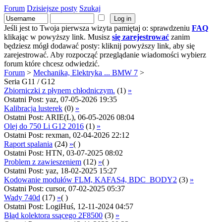
Forum
Dzisiejsze posty
Szukaj
Jeśli jest to Twoja pierwsza wizyta pamiętaj o: sprawdzeniu
FAQ
klikając w powyższy link. Musisz
się zarejestrować
zanim
będziesz mógł dodawać posty: kliknij powyższy link, aby się
zarejestrować. Aby rozpocząć przeglądanie wiadomości wybierz
forum które chcesz odwiedzić.
Forum
>
Mechanika, Elektryka ... BMW 7
>
Seria G11 / G12
Zbiorniczki z płynem chłodniczym.
(1)
»
Ostatni Post: yaz, 07-05-2026 19:35
Kalibracja lusterek
(0)
»
Ostatni Post: ARIE(L), 06-05-2026 08:04
Olej do 750 Li G12 2016
(1)
»
Ostatni Post: rexman, 02-04-2026 22:12
Raport spalania
(24)
»
( )
Ostatni Post: HTN, 03-07-2025 08:02
Problem z zawieszeniem
(12)
»
( )
Ostatni Post: yaz, 18-02-2025 15:27
Kodowanie modułów FLM, KAFAS4, BDC_BODY2
(3)
»
Ostatni Post: cursor, 07-02-2025 05:37
Wady 740d
(17)
»
( )
Ostatni Post: LogiHuś, 12-11-2024 04:57
Błąd kolektora ssącego 2F8500
(3)
»