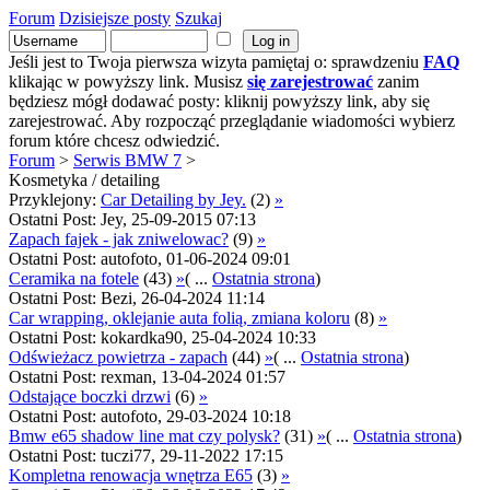
Forum
Dzisiejsze posty
Szukaj
Jeśli jest to Twoja pierwsza wizyta pamiętaj o: sprawdzeniu
FAQ
klikając w powyższy link. Musisz
się zarejestrować
zanim
będziesz mógł dodawać posty: kliknij powyższy link, aby się
zarejestrować. Aby rozpocząć przeglądanie wiadomości wybierz
forum które chcesz odwiedzić.
Forum
>
Serwis BMW 7
>
Kosmetyka / detailing
Przyklejony:
Car Detailing by Jey.
(2)
»
Ostatni Post: Jey, 25-09-2015 07:13
Zapach fajek - jak zniwelowac?
(9)
»
Ostatni Post: autofoto, 01-06-2024 09:01
Ceramika na fotele
(43)
»
( ...
Ostatnia strona
)
Ostatni Post: Bezi, 26-04-2024 11:14
Car wrapping, oklejanie auta folią, zmiana koloru
(8)
»
Ostatni Post: kokardka90, 25-04-2024 10:33
Odświeżacz powietrza - zapach
(44)
»
( ...
Ostatnia strona
)
Ostatni Post: rexman, 13-04-2024 01:57
Odstające boczki drzwi
(6)
»
Ostatni Post: autofoto, 29-03-2024 10:18
Bmw e65 shadow line mat czy polysk?
(31)
»
( ...
Ostatnia strona
)
Ostatni Post: tuczi77, 29-11-2022 17:15
Kompletna renowacja wnętrza E65
(3)
»