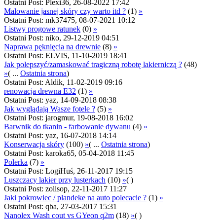
Ostatni Post: Plexi36, 26-08-2022 17:42
Malowanie jasnej skóry czy warto itd ?
(1)
»
Ostatni Post: mk37475, 08-07-2021 10:12
Listwy progowe ratunek
(0)
»
Ostatni Post: niko, 29-12-2019 04:51
Naprawa pęknięcia na drewnie
(8)
»
Ostatni Post: ELVIS, 11-10-2019 18:41
Jak polepszyć/zamaskować tragiczną robotę lakierniczą ?
(48)
»
( ...
Ostatnia strona
)
Ostatni Post: Aldik, 11-02-2019 09:16
renowacja drewna E32
(1)
»
Ostatni Post: yaz, 14-09-2018 08:38
Jak wyglądają Wasze fotele ?
(5)
»
Ostatni Post: jarogmur, 19-08-2018 16:02
Barwnik do tkanin - farbowanie dywanu
(4)
»
Ostatni Post: yaz, 16-07-2018 14:14
Konserwacja skóry
(100)
»
( ...
Ostatnia strona
)
Ostatni Post: karoka65, 05-04-2018 11:45
Polerka
(7)
»
Ostatni Post: LogiHuś, 26-11-2017 19:15
Luszczacy lakier przy lusterkach
(10)
»
( )
Ostatni Post: zolisop, 22-11-2017 11:27
Jaki pokrowiec / plandeke na auto polecacie ?
(1)
»
Ostatni Post: qba, 27-03-2017 15:31
Nanolex Wash cout vs GYeon q2m
(18)
»
( )