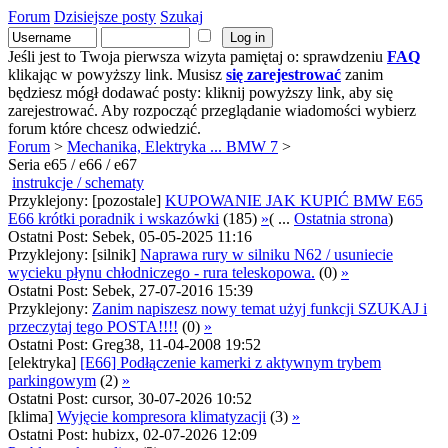
Forum
Dzisiejsze posty
Szukaj
Jeśli jest to Twoja pierwsza wizyta pamiętaj o: sprawdzeniu
FAQ
klikając w powyższy link. Musisz
się zarejestrować
zanim
będziesz mógł dodawać posty: kliknij powyższy link, aby się
zarejestrować. Aby rozpocząć przeglądanie wiadomości wybierz
forum które chcesz odwiedzić.
Forum
>
Mechanika, Elektryka ... BMW 7
>
Seria e65 / e66 / e67
instrukcje / schematy
Przyklejony: [pozostale]
KUPOWANIE JAK KUPIĆ BMW E65
E66 krótki poradnik i wskazówki
(185)
»
( ...
Ostatnia strona
)
Ostatni Post: Sebek, 05-05-2025 11:16
Przyklejony: [silnik]
Naprawa rury w silniku N62 / usuniecie
wycieku płynu chłodniczego - rura teleskopowa.
(0)
»
Ostatni Post: Sebek, 27-07-2016 15:39
Przyklejony:
Zanim napiszesz nowy temat użyj funkcji SZUKAJ i
przeczytaj tego POSTA!!!!
(0)
»
Ostatni Post: Greg38, 11-04-2008 19:52
[elektryka]
[E66] Podłączenie kamerki z aktywnym trybem
parkingowym
(2)
»
Ostatni Post: cursor, 30-07-2026 10:52
[klima]
Wyjęcie kompresora klimatyzacji
(3)
»
Ostatni Post: hubizx, 02-07-2026 12:09