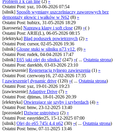
Problem z k can line
(2)
»
Ostatni Post: yaz, 10-06-2026 07:54
[silnik]
Sposób wymiany uszczelniaczy zaworowych bez
demontaży głowic i wałków w N62
(8)
»
Ostatni Post: hubizx, 31-05-2026 18:29
[karoseria]
Naprawa klapy i soft close
(28)
»
( )
Ostatni Post: ARIE(L), 06-05-2026 08:15
[elektryka]
Błąd poduszek powietrznych
(2)
»
Ostatni Post: cursor, 02-05-2026 19:36
[silnik]
Glosne stuki w silniku n73 v12.
(0)
»
Ostatni Post: rudek, 04-04-2026 17:47
[silnik]
E65 jaki olej do silnika?
(247)
»
( ...
Ostatnia strona
)
Ostatni Post: darekbb, 03-03-2026 23:10
[zawieszenie]
Regeneracja tylnego zawieszenia
(1)
»
Ostatni Post: czerwony16, 27-02-2026 17:35
[ zawieszenie] dynamic drive
(120)
»
( ...
Ostatnia strona
)
Ostatni Post: yaz, 19-01-2026 19:23
[zawieszenie]
Adaptive Drive
(7)
»
Ostatni Post: djtimas, 18-01-2026 20:39
[elektryka]
Otwierające się szyby i szyberdach
(4)
»
Ostatni Post: bmw, 23-12-2025 13:40
[pozostale]
Dziwne ustrojstwo
(2)
»
Ostatni Post: easyrider25, 15-12-2025 07:00
[silnik]
Olej do e65 745i 4.4 n62
(30)
»
( ...
Ostatnia strona
)
Ostatni Post: bmw, 07-11-2025 13:46