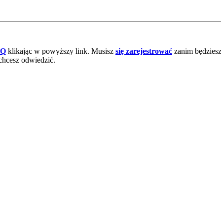
AQ
klikając w powyższy link. Musisz
się zarejestrować
zanim będziesz 
chcesz odwiedzić.