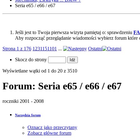
Seria e65 / e66 / e67
Jeśli jest to Twoja pierwsza wizyta pamiętaj o: sprawdzeniu
F
Aby rozpocząć przeglądanie wiadomości wybierz forum które 
Strona 1 z 176
1
2
3
11
51
101
...
Ostatni
Skocz do strony
Wyświetlane wątki od 1 do 20 z 3510
Forum:
Seria e65 / e66 / e67
roczniki 2001 - 2008
Narzędzia forum
Oznacz jako przeczytany
Zobacz główne forum