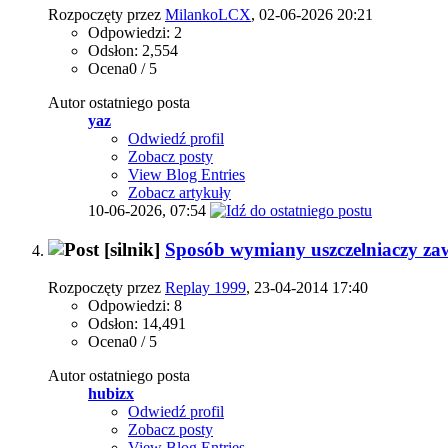
Rozpoczęty przez
MilankoLCX
, 02-06-2026 20:21
Odpowiedzi: 2
Odsłon: 2,554
Ocena0 / 5
Autor ostatniego posta
yaz
Odwiedź profil
Zobacz posty
View Blog Entries
Zobacz artykuły
10-06-2026,
07:54
[silnik]
Sposób wymiany uszczelniaczy za
Rozpoczęty przez
Replay 1999
, 23-04-2014 17:40
Odpowiedzi: 8
Odsłon: 14,491
Ocena0 / 5
Autor ostatniego posta
hubizx
Odwiedź profil
Zobacz posty
View Blog Entries