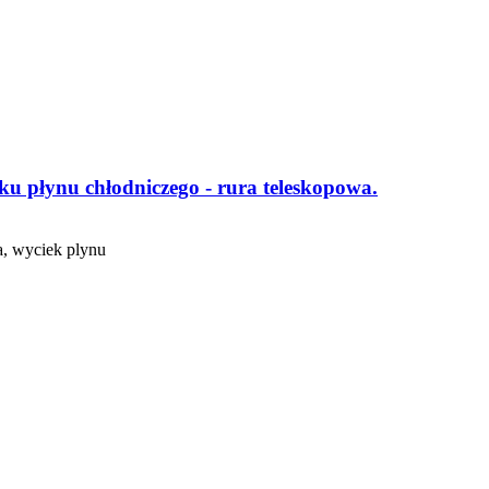
ku płynu chłodniczego - rura teleskopowa.