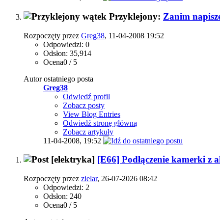
Przyklejony:
Zanim napisze
Rozpoczęty przez
Greg38
, 11-04-2008 19:52
Odpowiedzi: 0
Odsłon: 35,914
Ocena0 / 5
Autor ostatniego posta
Greg38
Odwiedź profil
Zobacz posty
View Blog Entries
Odwiedź stronę główną
Zobacz artykuły
11-04-2008,
19:52
[elektryka]
[E66] Podłączenie kamerki 
Rozpoczęty przez
zielar
, 26-07-2026 08:42
Odpowiedzi: 2
Odsłon: 240
Ocena0 / 5