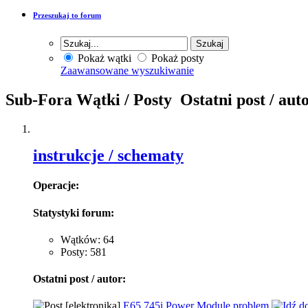
Przeszukaj to forum
Pokaż wątki
Pokaż posty
Zaawansowane wyszukiwanie
Sub-Fora
Wątki / Posty
Ostatni post / aut
instrukcje / schematy
Operacje:
Statystyki forum:
Wątków: 64
Posty: 581
Ostatni post / autor:
[elektronika]
E65 745i Power Module problem