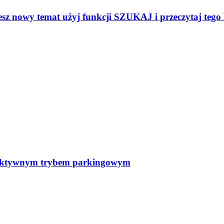
sz nowy temat użyj funkcji SZUKAJ i przeczytaj tego
z aktywnym trybem parkingowym