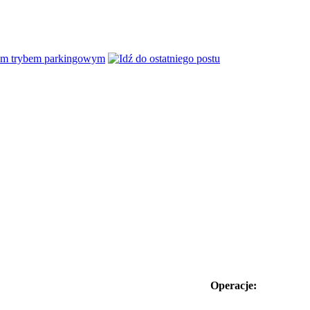
nym trybem parkingowym
Operacje: