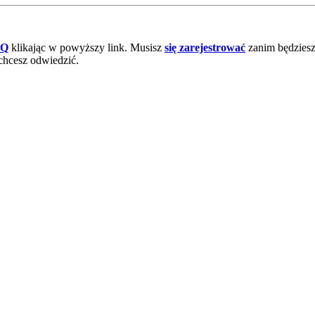
AQ
klikając w powyższy link. Musisz
się zarejestrować
zanim będziesz 
chcesz odwiedzić.