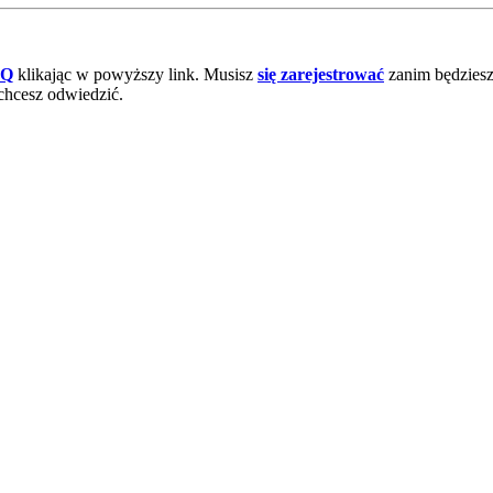
AQ
klikając w powyższy link. Musisz
się zarejestrować
zanim będziesz 
chcesz odwiedzić.