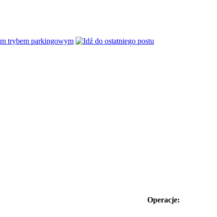
nym trybem parkingowym
Operacje: