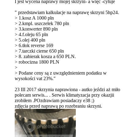
I jest wycena naprawy mojej skrzyni- a więc -cytuje
" przedstawiam kalkulacje na naprawę skrzyni 5hp24.
> 1.kosz A 1000 pln
> 2.kmpl. uszczelek 780 pln
> 3.konwerter 890 pln
> 4.f.oleju 65 pln
> 5.olej 400 pln
> 6.tłok reverse 169
> 7.tarczki cierne 650 pln
> 8. zabierak kosza a 650 PLN.
> robocizna 1800 PLN
>
> Podane ceny są z uwzględnieniem podatku w
wysokości vat 23%."
23 III 2017 skrzynia naprawiona - autko jeździ aż miło
polecam serwis... . Serwis klimatyzacja przy okazjii
zrobiłem .POzdrawiam posiadaczy e38 ;)
zdjęcia przed naprawą po rozebraniu skrzyni.