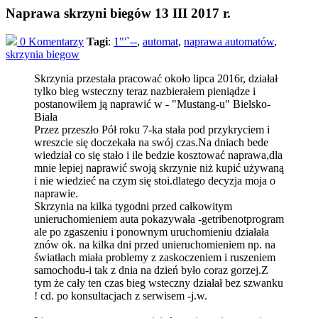
Naprawa skrzyni biegów 13 III 2017 r.
0 Komentarzy
Tagi
:
1"'`--
,
automat
,
naprawa automatów
,
skrzynia biegow
Skrzynia przestała pracować około lipca 2016r, działał
tylko bieg wsteczny teraz nazbierałem pieniądze i
postanowiłem ją naprawić w - "Mustang-u" Bielsko-
Biała
Przez przeszło Pół roku 7-ka stała pod przykryciem i
wreszcie się doczekała na swój czas.Na dniach bede
wiedział co się stało i ile bedzie kosztować naprawa,dla
mnie lepiej naprawić swoją skrzynie niż kupić używaną
i nie wiedzieć na czym się stoi.dlatego decyzja moja o
naprawie.
Skrzynia na kilka tygodni przed całkowitym
unieruchomieniem auta pokazywała -getribenotprogram
ale po zgaszeniu i ponownym uruchomieniu działała
znów ok. na kilka dni przed unieruchomieniem np. na
światłach miała problemy z zaskoczeniem i ruszeniem
samochodu-i tak z dnia na dzień było coraz gorzej.Z
tym że cały ten czas bieg wsteczny działał bez szwanku
! cd. po konsultacjach z serwisem -j.w.