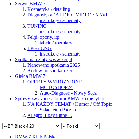
Serwis BMW 7
Kosmetyka / detailing
Diagnostyka / AUDIO / VIDEO / NAVI
instrukcje / schematy
TUNING
instrukcje / schematy
Felgi, opony, itp.
tabele / rozmiary
LPG / CNG
instrukcje / schematy
Spotkania i zloty www.7er.pl
Planowane spotkania 2025
Archiwum spotkań 7er
Giełda BMW 7
OFERTY WYRÓŻNIONE
MOTOSHOP24
Auto-Diagnose - Nowy Sącz
Sprawy związane z forum BMW 7 i nie tylko ...
NA KAŻDY TEMAT / Humor / Off Topic
Szlachetna Paczka
Allegro, Ebay i inne ...
BMW 7 Klub Polska