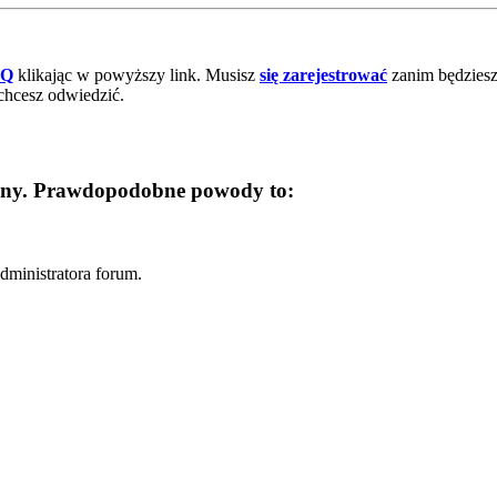
AQ
klikając w powyższy link. Musisz
się zarejestrować
zanim będziesz 
chcesz odwiedzić.
trony. Prawdopodobne powody to:
dministratora forum.