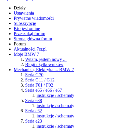
Działy
Ustawienia
Prywatne wiadomości
Subskrypcje
Kto jest online
Przeszukaj forum
Strona główna forum
Forum
Aktualności 7er.pl
Moje BMW 7
Witam, jestem nowy ...
Blogi użytkowników
Mechanika, Elektryka ... BMW 7
Seria G70
Seria G11 / G12
Seria F01 / F02
Seria e65 / e66 / e67
instrukcje / schematy
Seria e38
instrukcje / schematy
Seria e32
instrukcje / schematy
Seria e23
instrukcje / schematy