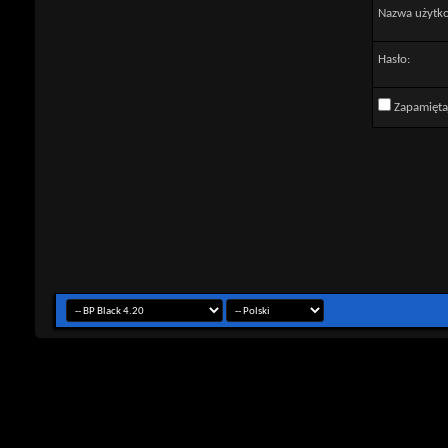
Nazwa użytk
Hasło:
Zapamięta