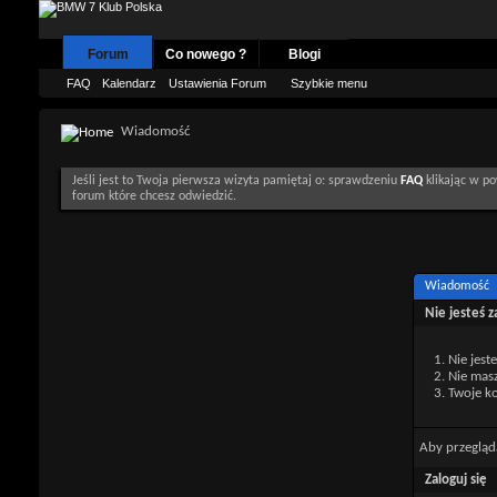
Forum
Co nowego ?
Blogi
FAQ
Kalendarz
Ustawienia Forum
Szybkie menu
Wiadomość
Jeśli jest to Twoja pierwsza wizyta pamiętaj o: sprawdzeniu
FAQ
klikając w po
forum które chcesz odwiedzić.
Wiadomość
Nie jesteś 
Nie jest
Nie mas
Twoje ko
Aby przegląd
Zaloguj się