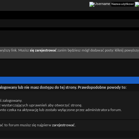
wyższy link. Musisz
się zarejestrować
zanim będziesz mógł dodawać posty: kliknij powyższy 
zalogowany lub nie masz dostępu do tej strony. Prawdopodobne powody to:
eś zalogowany.
z wystarczających uprawnień aby otworzyć stronę.
nto czeka na aktywację lub zostało wyłączone przez administratora forum.
ać to forum musisz się najpierw
zarejestrować
.