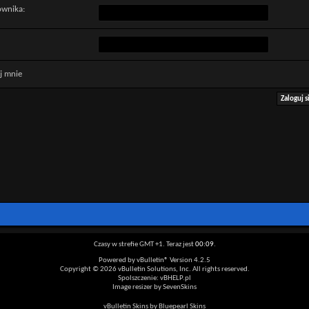
ownika:
j mnie
Czasy w strefie GMT +1. Teraz jest
00:09
.
Powered by vBulletin® Version 4.2.5
Copyright © 2026 vBulletin Solutions, Inc. All rights reserved.
Spolszczenie: vBHELP.pl
Image resizer by SevenSkins
vBulletin Skins by Bluepearl Skins