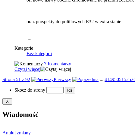
oraz prospekty do poliftowych E32 w extra stanie
...
Kategorie
Bez kategorii
7 Komentarzy
Czytaj więcej
Strona 51 z 92
Pierwszy
...
41
49
50
51
52
53
Skocz do strony
Wiadomość
Anuluj zmiany