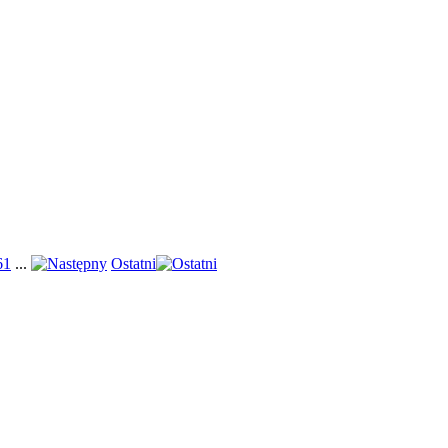
61
...
Ostatni