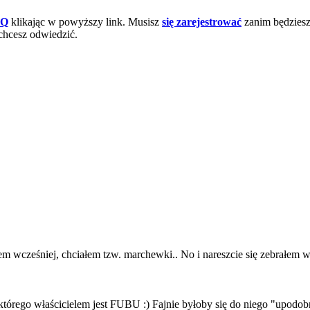
AQ
klikając w powyższy link. Musisz
się zarejestrować
zanim będziesz 
chcesz odwiedzić.
em wcześniej, chciałem tzw. marchewki.. No i nareszcie się zebrałem w
rego właścicielem jest FUBU :) Fajnie byłoby się do niego "upodobn