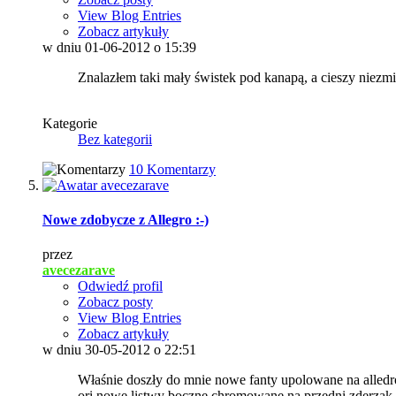
View Blog Entries
Zobacz artykuły
w dniu 01-06-2012 o 15:39
Znalazłem taki mały świstek pod kanapą, a cieszy niezmie
Kategorie
Bez kategorii
10 Komentarzy
Nowe zdobycze z Allegro :-)
przez
avecezarave
Odwiedź profil
Zobacz posty
View Blog Entries
Zobacz artykuły
w dniu 30-05-2012 o 22:51
Właśnie doszły do mnie nowe fanty upolowane na alledr
ori nowe listwy boczne chromowane na przedni zderzak