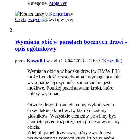
Kategorie:
Moja 7er
0 Komentarzy
Czytaj więcej
Wymiana obić w panelach bocznych drzwi -
opis ogólnikowy
przez
Koszulki
w dniu 23-04-2023 o 20:37 (
Koszulki
)
Wymiana obicia w boczku drzwi w BMW E38
może być dość czasochłonna i wymagająca, ale
wykonanie tej czynności samodzielnie jest
możliwe. Poniżej przedstawiam kroki, które
należy wykonać:
Otwórz drzwi i usun elementy wykończenia
drzwi takie jak uchwyty, klamki i osłony
głośników. Wszystkie elementy powinny być
usunięte przed rozpoczęciem procesu wymiany
obicia.
Zdejmij panel drzwiowy, który zwykle jest
przykręcony za pomocą kilku śrub i klipsów.