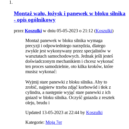
Montaż wału, łożysk i panewek w bloku silnika
- opis ogólnikowy
przez
Koszulki
w dniu 05-05-2023 o 21:12 (
Koszulki
)
Montaż panewek w bloku silnika wymaga
precyzji i odpowiedniego narzędzia, dlatego
zwykle jest wykonywany przez specjalistów w
warsztatach samochodowych. Jednak jeśli jesteś
doświadczonym mechanikiem i chcesz wykonać
ten proces samodzielnie, oto kilka kroków, które
musisz wykonać:
Wyjmij stare panewki z bloku silnika. Aby to
zrobić, najpierw trzeba zdjąć korbowód i tłok z
cylindra, a następnie wyjąć stare panewki z ich
gniazd w bloku silnika. Oczyść gniazda z resztek
oleju, brudu i
Updated 13-05-2023 at 22:44 by
Koszulki
Kategorie:
Moja 7er