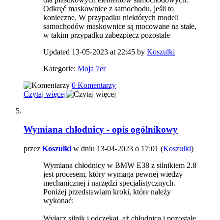
Odkręć maskownice z samochodu, jeśli to
konieczne. W przypadku niektórych modeli
samochodów maskownice są mocowane na stałe,
w takim przypadku zabezpiecz pozostałe
Updated 13-05-2023 at 22:45 by
Koszulki
Kategorie:
Moja 7er
0 Komentarzy
Czytaj więcej
Wymiana chłodnicy - opis ogólnikowy
przez
Koszulki
w dniu 13-04-2023 o 17:01 (
Koszulki
)
Wymiana chłodnicy w BMW E38 z silnikiem 2.8
jest procesem, który wymaga pewnej wiedzy
mechanicznej i narzędzi specjalistycznych.
Poniżej przedstawiam kroki, które należy
wykonać:
Wyłącz silnik i odczekaj, aż chłodnica i pozostałe