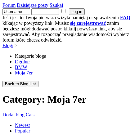
Forum
Dzisiejsze posty
Szukaj
Jeśli jest to Twoja pierwsza wizyta pamiętaj o: sprawdzeniu
FAQ
klikając w powyższy link. Musisz
się zarejestrować
zanim
będziesz mógł dodawać posty: kliknij powyższy link, aby się
zarejestrować. Aby rozpocząć przeglądanie wiadomości wybierz
forum które chcesz odwiedzić.
Blogi
>
Kategorie bloga
Ogólne
BMW
Moja 7er
Back to Blog List
Category: Moja 7er
Dodaj blog
Cats
Newest
Popular