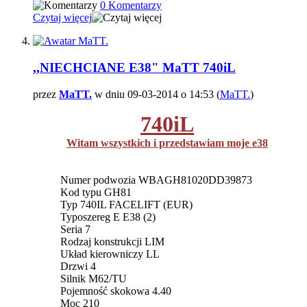
0 Komentarzy
Czytaj więcej
,,NIECHCIANE E38" MaTT 740iL
przez
MaTT.
w dniu 09-03-2014 o 14:53 (
MaTT.
)
740iL
Witam wszystkich i przedstawiam moje e38
Numer podwozia WBAGH81020DD39873
Kod typu GH81
Typ 740IL FACELIFT (EUR)
Typoszereg E E38 (2)
Seria 7
Rodzaj konstrukcji LIM
Układ kierowniczy LL
Drzwi 4
Silnik M62/TU
Pojemność skokowa 4.40
Moc 210