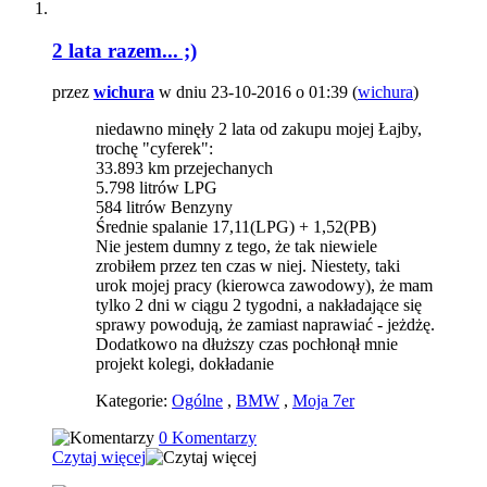
2 lata razem... ;)
przez
wichura
w dniu 23-10-2016 o 01:39 (
wichura
)
niedawno minęły 2 lata od zakupu mojej Łajby,
trochę "cyferek":
33.893 km przejechanych
5.798 litrów LPG
584 litrów Benzyny
Średnie spalanie 17,11(LPG) + 1,52(PB)
Nie jestem dumny z tego, że tak niewiele
zrobiłem przez ten czas w niej. Niestety, taki
urok mojej pracy (kierowca zawodowy), że mam
tylko 2 dni w ciągu 2 tygodni, a nakładające się
sprawy powodują, że zamiast naprawiać - jeżdżę.
Dodatkowo na dłuższy czas pochłonął mnie
projekt kolegi, dokładanie
Kategorie:
Ogólne
,
BMW
,
Moja 7er
0 Komentarzy
Czytaj więcej