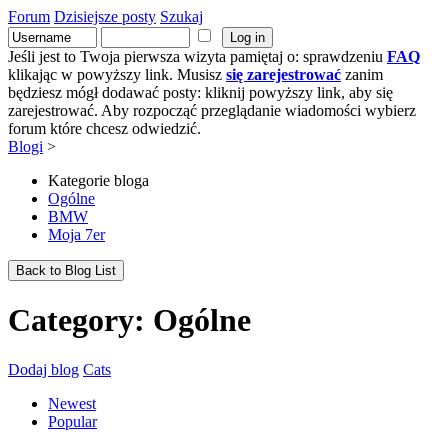
Forum
Dzisiejsze posty
Szukaj
Jeśli jest to Twoja pierwsza wizyta pamiętaj o: sprawdzeniu
FAQ
klikając w powyższy link. Musisz
się zarejestrować
zanim
będziesz mógł dodawać posty: kliknij powyższy link, aby się
zarejestrować. Aby rozpocząć przeglądanie wiadomości wybierz
forum które chcesz odwiedzić.
Blogi
>
Kategorie bloga
Ogólne
BMW
Moja 7er
Back to Blog List
Category: Ogólne
Dodaj blog
Cats
Newest
Popular