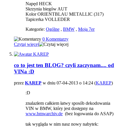
Napęd HECK
Skrzynia biegów AUT
Kolor ORIENTBLAU METALLIC (317)
Tapicerka VOLLEDER
Kategorie:
Ogólne
,
BMW
,
Moja 7er
0 Komentarzy
Czytaj więcej
co to jest ten BLOG? czyli zaczynam.... od
VINa :D
przez
KAREP
w dniu 07-04-2013 o 14:24 (
KAREP
)
:D
znalazłem całkiem łatwy sposób dekodowania
VIN w BMW, który jest dostępny na
www.bmwarchiv.de
(bez logowania do ASAP)
tak wygląda w nim nasz nowy nabytek: