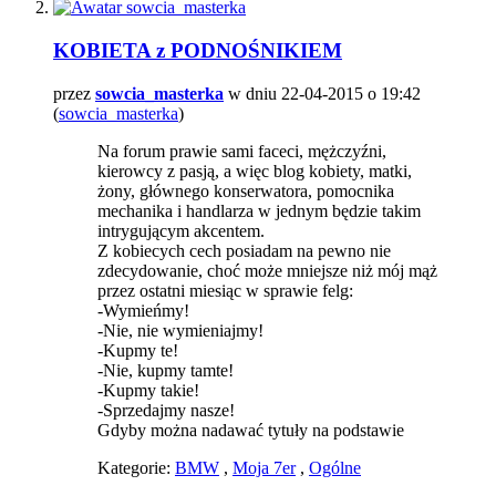
KOBIETA z PODNOŚNIKIEM
przez
sowcia_masterka
w dniu 22-04-2015 o 19:42
(
sowcia_masterka
)
Na forum prawie sami faceci, mężczyźni,
kierowcy z pasją, a więc blog kobiety, matki,
żony, głównego konserwatora, pomocnika
mechanika i handlarza w jednym będzie takim
intrygującym akcentem.
Z kobiecych cech posiadam na pewno nie
zdecydowanie, choć może mniejsze niż mój mąż
przez ostatni miesiąc w sprawie felg:
-Wymieńmy!
-Nie, nie wymieniajmy!
-Kupmy te!
-Nie, kupmy tamte!
-Kupmy takie!
-Sprzedajmy nasze!
Gdyby można nadawać tytuły na podstawie
Kategorie:
BMW
,
Moja 7er
,
Ogólne