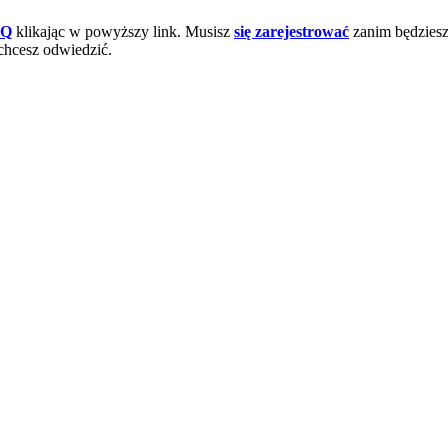
AQ
klikając w powyższy link. Musisz
się zarejestrować
zanim będziesz 
chcesz odwiedzić.