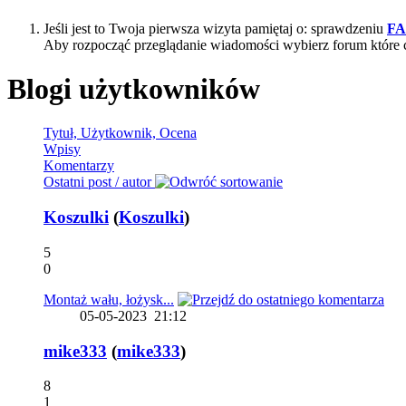
Jeśli jest to Twoja pierwsza wizyta pamiętaj o: sprawdzeniu
F
Aby rozpocząć przeglądanie wiadomości wybierz forum które 
Blogi użytkowników
Tytuł, Użytkownik, Ocena
Wpisy
Komentarzy
Ostatni post / autor
Koszulki
(
Koszulki
)
5
0
Montaż wału, łożysk...
05-05-2023
21:12
mike333
(
mike333
)
8
1