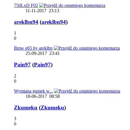
750LxD F02
11-11-2017
23:13
areklbn94
(
areklbn94
)
1
0
Bmw e65 by areklbn
25-09-2017
23:41
Pain97
(
Pain97
)
2
0
Wymiana gumek w...
18-06-2017
08:58
Zkumeku
(
Zkumeku
)
3
0