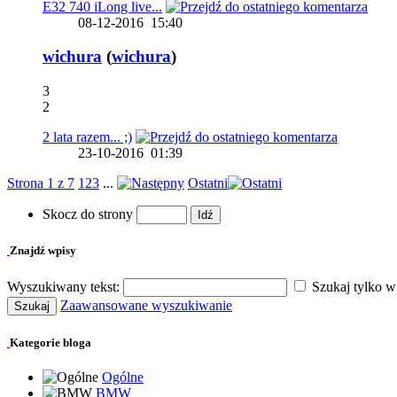
E32 740 iLong live...
08-12-2016
15:40
wichura
(
wichura
)
3
2
2 lata razem... ;)
23-10-2016
01:39
Strona 1 z 7
1
2
3
...
Ostatni
Skocz do strony
Znajdź wpisy
Wyszukiwany tekst:
Szukaj tylko w 
Zaawansowane wyszukiwanie
Kategorie bloga
Ogólne
BMW