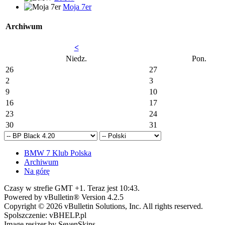
Moja 7er
Archiwum
<
Niedz.
Pon.
26
27
2
3
9
10
16
17
23
24
30
31
BMW 7 Klub Polska
Archiwum
Na górę
Czasy w strefie GMT +1. Teraz jest
10:43
.
Powered by vBulletin® Version 4.2.5
Copyright © 2026 vBulletin Solutions, Inc. All rights reserved.
Spolszczenie: vBHELP.pl
Image resizer by SevenSkins