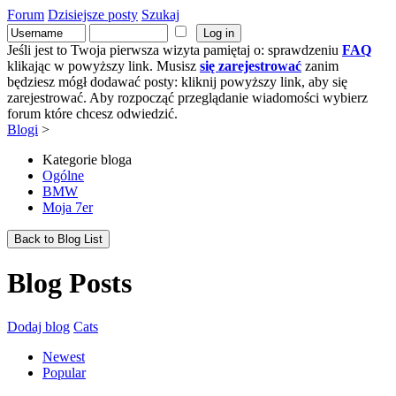
Forum
Dzisiejsze posty
Szukaj
Jeśli jest to Twoja pierwsza wizyta pamiętaj o: sprawdzeniu
FAQ
klikając w powyższy link. Musisz
się zarejestrować
zanim
będziesz mógł dodawać posty: kliknij powyższy link, aby się
zarejestrować. Aby rozpocząć przeglądanie wiadomości wybierz
forum które chcesz odwiedzić.
Blogi
>
Kategorie bloga
Ogólne
BMW
Moja 7er
Back to Blog List
Blog Posts
Dodaj blog
Cats
Newest
Popular