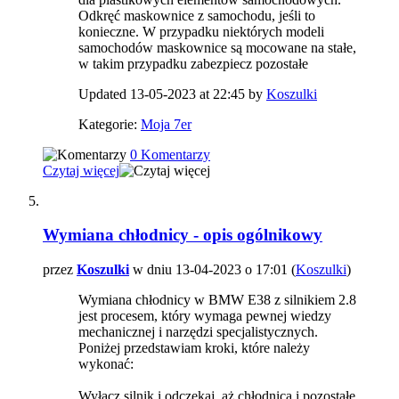
Odkręć maskownice z samochodu, jeśli to
konieczne. W przypadku niektórych modeli
samochodów maskownice są mocowane na stałe,
w takim przypadku zabezpiecz pozostałe
Updated 13-05-2023 at 22:45 by
Koszulki
Kategorie:
Moja 7er
0 Komentarzy
Czytaj więcej
Wymiana chłodnicy - opis ogólnikowy
przez
Koszulki
w dniu 13-04-2023 o 17:01 (
Koszulki
)
Wymiana chłodnicy w BMW E38 z silnikiem 2.8
jest procesem, który wymaga pewnej wiedzy
mechanicznej i narzędzi specjalistycznych.
Poniżej przedstawiam kroki, które należy
wykonać:
Wyłącz silnik i odczekaj, aż chłodnica i pozostałe