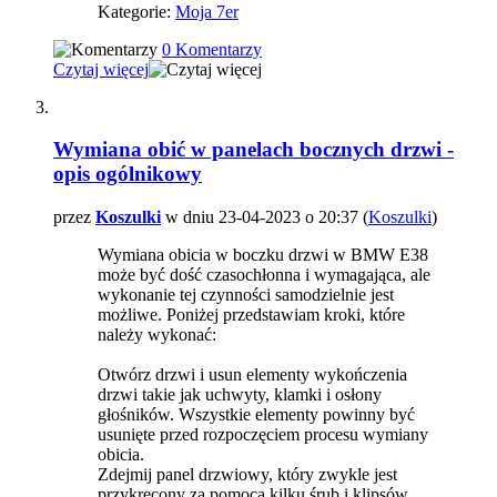
Kategorie:
Moja 7er
0 Komentarzy
Czytaj więcej
Wymiana obić w panelach bocznych drzwi -
opis ogólnikowy
przez
Koszulki
w dniu 23-04-2023 o 20:37 (
Koszulki
)
Wymiana obicia w boczku drzwi w BMW E38
może być dość czasochłonna i wymagająca, ale
wykonanie tej czynności samodzielnie jest
możliwe. Poniżej przedstawiam kroki, które
należy wykonać:
Otwórz drzwi i usun elementy wykończenia
drzwi takie jak uchwyty, klamki i osłony
głośników. Wszystkie elementy powinny być
usunięte przed rozpoczęciem procesu wymiany
obicia.
Zdejmij panel drzwiowy, który zwykle jest
przykręcony za pomocą kilku śrub i klipsów.