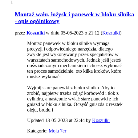
Montaż wału, łożysk i panewek w bloku silnika
- opis ogólnikowy
przez
Koszulki
w dniu 05-05-2023 o 21:12 (
Koszulki
)
Montaż panewek w bloku silnika wymaga
precyzji i odpowiedniego narzędzia, dlatego
zwykle jest wykonywany przez specjalistów w
warsztatach samochodowych. Jednak jeśli jesteś
doświadczonym mechanikiem i chcesz wykonać
ten proces samodzielnie, oto kilka kroków, które
musisz wykonać:
Wyjmij stare panewki z bloku silnika. Aby to
zrobić, najpierw trzeba zdjąć korbowód i tłok z
cylindra, a następnie wyjąć stare panewki z ich
gniazd w bloku silnika. Oczyść gniazda z resztek
oleju, brudu i
Updated 13-05-2023 at 22:44 by
Koszulki
Kategorie:
Moja 7er