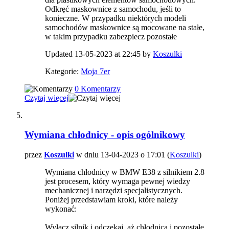
Odkręć maskownice z samochodu, jeśli to
konieczne. W przypadku niektórych modeli
samochodów maskownice są mocowane na stałe,
w takim przypadku zabezpiecz pozostałe
Updated 13-05-2023 at 22:45 by
Koszulki
Kategorie:
Moja 7er
0 Komentarzy
Czytaj więcej
Wymiana chłodnicy - opis ogólnikowy
przez
Koszulki
w dniu 13-04-2023 o 17:01 (
Koszulki
)
Wymiana chłodnicy w BMW E38 z silnikiem 2.8
jest procesem, który wymaga pewnej wiedzy
mechanicznej i narzędzi specjalistycznych.
Poniżej przedstawiam kroki, które należy
wykonać:
Wyłącz silnik i odczekaj, aż chłodnica i pozostałe