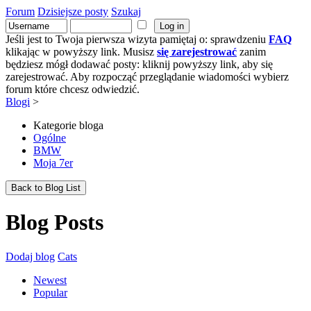
Forum
Dzisiejsze posty
Szukaj
Jeśli jest to Twoja pierwsza wizyta pamiętaj o: sprawdzeniu
FAQ
klikając w powyższy link. Musisz
się zarejestrować
zanim
będziesz mógł dodawać posty: kliknij powyższy link, aby się
zarejestrować. Aby rozpocząć przeglądanie wiadomości wybierz
forum które chcesz odwiedzić.
Blogi
>
Kategorie bloga
Ogólne
BMW
Moja 7er
Back to Blog List
Blog Posts
Dodaj blog
Cats
Newest
Popular