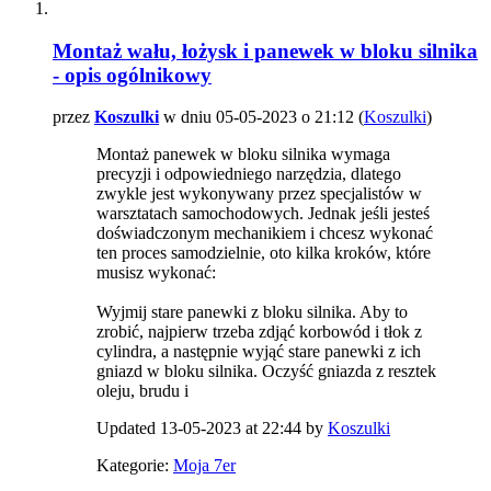
Montaż wału, łożysk i panewek w bloku silnika
- opis ogólnikowy
przez
Koszulki
w dniu 05-05-2023 o 21:12 (
Koszulki
)
Montaż panewek w bloku silnika wymaga
precyzji i odpowiedniego narzędzia, dlatego
zwykle jest wykonywany przez specjalistów w
warsztatach samochodowych. Jednak jeśli jesteś
doświadczonym mechanikiem i chcesz wykonać
ten proces samodzielnie, oto kilka kroków, które
musisz wykonać:
Wyjmij stare panewki z bloku silnika. Aby to
zrobić, najpierw trzeba zdjąć korbowód i tłok z
cylindra, a następnie wyjąć stare panewki z ich
gniazd w bloku silnika. Oczyść gniazda z resztek
oleju, brudu i
Updated 13-05-2023 at 22:44 by
Koszulki
Kategorie:
Moja 7er