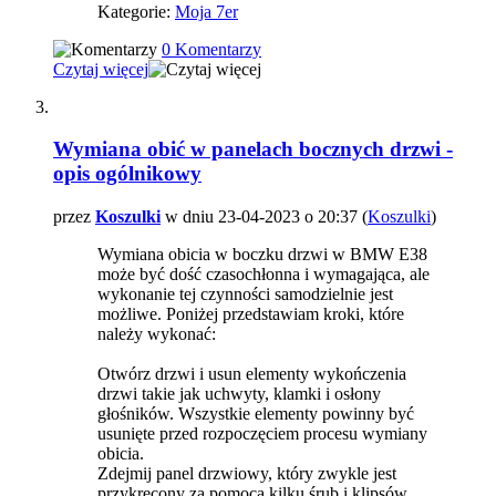
Kategorie:
Moja 7er
0 Komentarzy
Czytaj więcej
Wymiana obić w panelach bocznych drzwi -
opis ogólnikowy
przez
Koszulki
w dniu 23-04-2023 o 20:37 (
Koszulki
)
Wymiana obicia w boczku drzwi w BMW E38
może być dość czasochłonna i wymagająca, ale
wykonanie tej czynności samodzielnie jest
możliwe. Poniżej przedstawiam kroki, które
należy wykonać:
Otwórz drzwi i usun elementy wykończenia
drzwi takie jak uchwyty, klamki i osłony
głośników. Wszystkie elementy powinny być
usunięte przed rozpoczęciem procesu wymiany
obicia.
Zdejmij panel drzwiowy, który zwykle jest
przykręcony za pomocą kilku śrub i klipsów.