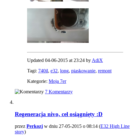
Updated 04-06-2015 at 23:24 by
AdiX
Tagi:
740il
,
e32
,
long
,
piaskowanie
,
remont
Kategorie:
Moja 7er
7 Komentarzy
Regeneracja nivo, cel osiągnięty :D
przez
Perkozj
w dniu 27-05-2015 o 08:14 (
E32 High Line
story
)