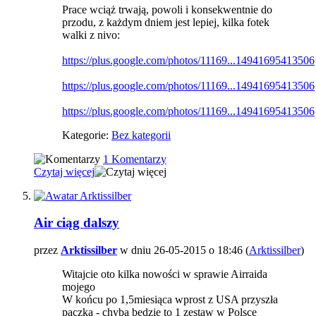
Prace wciąż trwają, powoli i konsekwentnie do
przodu, z każdym dniem jest lepiej, kilka fotek
walki z nivo:
https://plus.google.com/photos/11169...14941695413506
https://plus.google.com/photos/11169...14941695413506
https://plus.google.com/photos/11169...14941695413506
Kategorie:
Bez kategorii
1 Komentarzy
Czytaj więcej
Air ciąg dalszy
przez
Arktissilber
w dniu 26-05-2015 o 18:46 (
Arktissilber
)
Witajcie oto kilka nowości w sprawie Airraida
mojego
W końcu po 1,5miesiąca wprost z USA przyszła
paczka - chyba będzie to 1 zestaw w Polsce