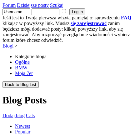
Forum
Dzisiejsze posty
Szukaj
Jeśli jest to Twoja pierwsza wizyta pamiętaj o: sprawdzeniu
FAQ
klikając w powyższy link. Musisz
się zarejestrować
zanim
będziesz mógł dodawać posty: kliknij powyższy link, aby się
zarejestrować. Aby rozpocząć przeglądanie wiadomości wybierz
forum które chcesz odwiedzić.
Blogi
>
Kategorie bloga
Ogólne
BMW
Moja 7er
Back to Blog List
Blog Posts
Dodaj blog
Cats
Newest
Popular