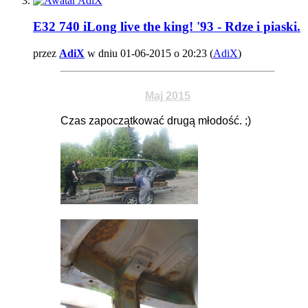
E32 740 iLong live the king! '93 - Rdze i piaski.
przez
AdiX
w dniu 01-06-2015 o 20:23 (
AdiX
)
Maj 2015
Czas zapoczątkować drugą młodość. ;)