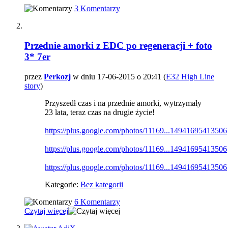
3 Komentarzy
Przednie amorki z EDC po regeneracji + foto
3* 7er
przez
Perkozj
w dniu 17-06-2015 o 20:41 (
E32 High Line
story
)
Przyszedł czas i na przednie amorki, wytrzymały
23 lata, teraz czas na drugie życie!
https://plus.google.com/photos/11169...14941695413506
https://plus.google.com/photos/11169...14941695413506
https://plus.google.com/photos/11169...14941695413506
Kategorie:
Bez kategorii
6 Komentarzy
Czytaj więcej