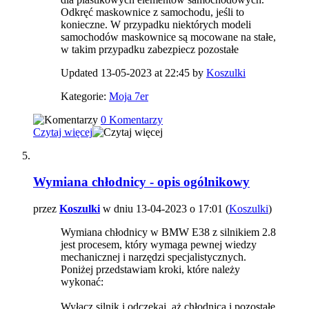
Odkręć maskownice z samochodu, jeśli to
konieczne. W przypadku niektórych modeli
samochodów maskownice są mocowane na stałe,
w takim przypadku zabezpiecz pozostałe
Updated 13-05-2023 at 22:45 by
Koszulki
Kategorie:
Moja 7er
0 Komentarzy
Czytaj więcej
Wymiana chłodnicy - opis ogólnikowy
przez
Koszulki
w dniu 13-04-2023 o 17:01 (
Koszulki
)
Wymiana chłodnicy w BMW E38 z silnikiem 2.8
jest procesem, który wymaga pewnej wiedzy
mechanicznej i narzędzi specjalistycznych.
Poniżej przedstawiam kroki, które należy
wykonać:
Wyłącz silnik i odczekaj, aż chłodnica i pozostałe