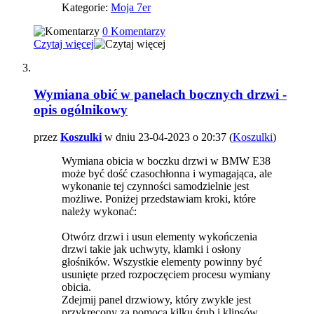
Kategorie:
Moja 7er
0 Komentarzy
Czytaj więcej
Wymiana obić w panelach bocznych drzwi -
opis ogólnikowy
przez
Koszulki
w dniu 23-04-2023 o 20:37 (
Koszulki
)
Wymiana obicia w boczku drzwi w BMW E38
może być dość czasochłonna i wymagająca, ale
wykonanie tej czynności samodzielnie jest
możliwe. Poniżej przedstawiam kroki, które
należy wykonać:
Otwórz drzwi i usun elementy wykończenia
drzwi takie jak uchwyty, klamki i osłony
głośników. Wszystkie elementy powinny być
usunięte przed rozpoczęciem procesu wymiany
obicia.
Zdejmij panel drzwiowy, który zwykle jest
przykręcony za pomocą kilku śrub i klipsów.