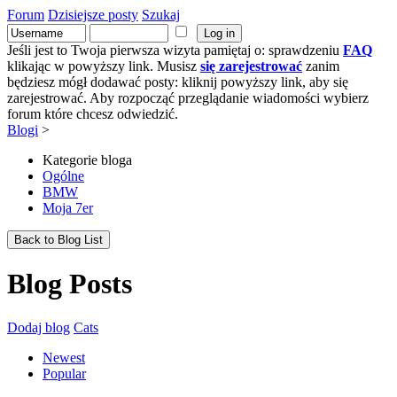
Forum
Dzisiejsze posty
Szukaj
Jeśli jest to Twoja pierwsza wizyta pamiętaj o: sprawdzeniu
FAQ
klikając w powyższy link. Musisz
się zarejestrować
zanim
będziesz mógł dodawać posty: kliknij powyższy link, aby się
zarejestrować. Aby rozpocząć przeglądanie wiadomości wybierz
forum które chcesz odwiedzić.
Blogi
>
Kategorie bloga
Ogólne
BMW
Moja 7er
Back to Blog List
Blog Posts
Dodaj blog
Cats
Newest
Popular