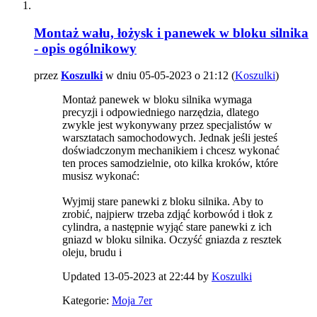
Montaż wału, łożysk i panewek w bloku silnika
- opis ogólnikowy
przez
Koszulki
w dniu 05-05-2023 o 21:12 (
Koszulki
)
Montaż panewek w bloku silnika wymaga
precyzji i odpowiedniego narzędzia, dlatego
zwykle jest wykonywany przez specjalistów w
warsztatach samochodowych. Jednak jeśli jesteś
doświadczonym mechanikiem i chcesz wykonać
ten proces samodzielnie, oto kilka kroków, które
musisz wykonać:
Wyjmij stare panewki z bloku silnika. Aby to
zrobić, najpierw trzeba zdjąć korbowód i tłok z
cylindra, a następnie wyjąć stare panewki z ich
gniazd w bloku silnika. Oczyść gniazda z resztek
oleju, brudu i
Updated 13-05-2023 at 22:44 by
Koszulki
Kategorie:
Moja 7er