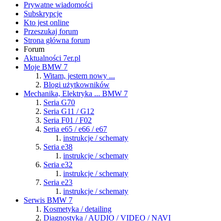
Prywatne wiadomości
Subskrypcje
Kto jest online
Przeszukaj forum
Strona główna forum
Forum
Aktualności 7er.pl
Moje BMW 7
Witam, jestem nowy ...
Blogi użytkowników
Mechanika, Elektryka ... BMW 7
Seria G70
Seria G11 / G12
Seria F01 / F02
Seria e65 / e66 / e67
instrukcje / schematy
Seria e38
instrukcje / schematy
Seria e32
instrukcje / schematy
Seria e23
instrukcje / schematy
Serwis BMW 7
Kosmetyka / detailing
Diagnostyka / AUDIO / VIDEO / NAVI