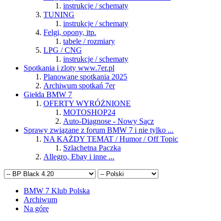
instrukcje / schematy
TUNING
instrukcje / schematy
Felgi, opony, itp.
tabele / rozmiary
LPG / CNG
instrukcje / schematy
Spotkania i zloty www.7er.pl
Planowane spotkania 2025
Archiwum spotkań 7er
Giełda BMW 7
OFERTY WYRÓŻNIONE
MOTOSHOP24
Auto-Diagnose - Nowy Sącz
Sprawy związane z forum BMW 7 i nie tylko ...
NA KAŻDY TEMAT / Humor / Off Topic
Szlachetna Paczka
Allegro, Ebay i inne ...
BMW 7 Klub Polska
Archiwum
Na górę