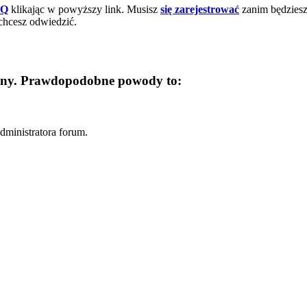
AQ
klikając w powyższy link. Musisz
się zarejestrować
zanim będziesz 
chcesz odwiedzić.
trony. Prawdopodobne powody to:
dministratora forum.