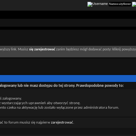
wyższy link. Musisz
się zarejestrować
zanim będziesz mógł dodawać posty: kliknij powyższy 
zalogowany lub nie masz dostępu do tej strony. Prawdopodobne powody to:
eś zalogowany.
z wystarczających uprawnień aby otworzyć stronę.
nto czeka na aktywację lub zostało wyłączone przez administratora forum.
ać to forum musisz się najpierw
zarejestrować
.