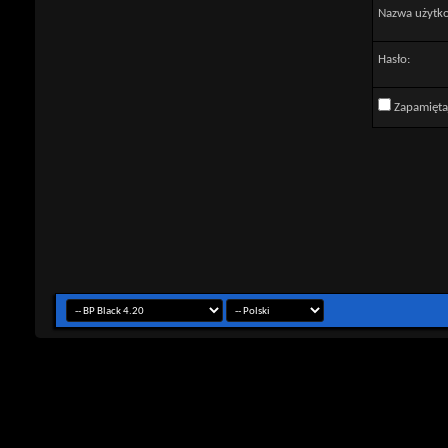
Nazwa użytk
Hasło:
Zapamięta