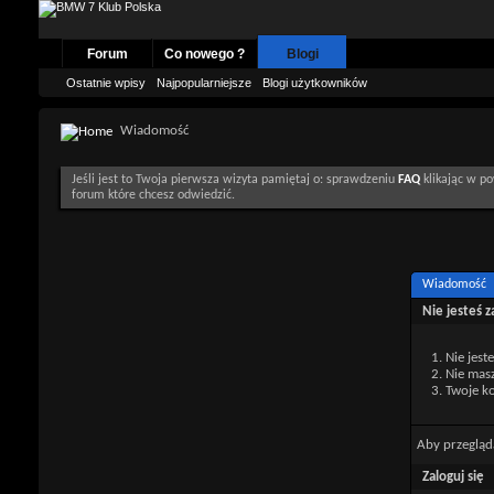
Forum
Co nowego ?
Blogi
Ostatnie wpisy
Najpopularniejsze
Blogi użytkowników
Wiadomość
Jeśli jest to Twoja pierwsza wizyta pamiętaj o: sprawdzeniu
FAQ
klikając w po
forum które chcesz odwiedzić.
Wiadomość
Nie jesteś 
Nie jest
Nie mas
Twoje ko
Aby przegląd
Zaloguj się