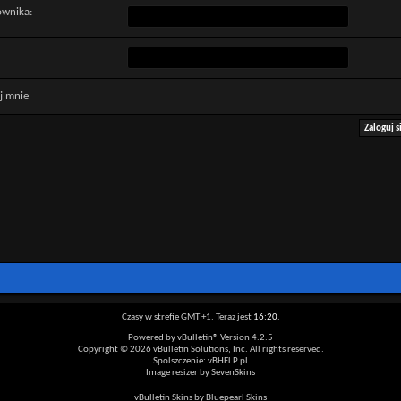
ownika:
j mnie
Czasy w strefie GMT +1. Teraz jest
16:20
.
Powered by vBulletin® Version 4.2.5
Copyright © 2026 vBulletin Solutions, Inc. All rights reserved.
Spolszczenie: vBHELP.pl
Image resizer by SevenSkins
vBulletin Skins by Bluepearl Skins