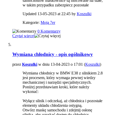
samochodów maskownice są mocowane na stałe,
w takim przypadku zabezpiecz pozostałe
Updated 13-05-2023 at 22:45 by
Koszulki
Kategorie:
Moja 7er
0 Komentarzy
Czytaj więcej
Wymiana chłodnicy - opis ogólnikowy
przez
Koszulki
w dniu 13-04-2023 o 17:01 (
Koszulki
)
Wymiana chłodnicy w BMW E38 z silnikiem 2.8
jest procesem, który wymaga pewnej wiedzy
mechanicznej i narzędzi specjalistycznych.
Poniżej przedstawiam kroki, które należy
wykonać:
Wyłącz silnik i odczekaj, aż chłodnica i pozostałe
elementy układu chłodzenia ostygną.
Otwórz maskę samochodu i zdejmij osłonę
silnika, aby uzyskać dostęp do chłodnicy.