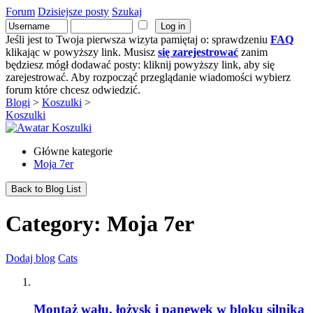
Forum
Dzisiejsze posty
Szukaj
Jeśli jest to Twoja pierwsza wizyta pamiętaj o: sprawdzeniu
FAQ
klikając w powyższy link. Musisz
się zarejestrować
zanim
będziesz mógł dodawać posty: kliknij powyższy link, aby się
zarejestrować. Aby rozpocząć przeglądanie wiadomości wybierz
forum które chcesz odwiedzić.
Blogi
>
Koszulki
>
Koszulki
Główne kategorie
Moja 7er
Back to Blog List
Category: Moja 7er
Dodaj blog
Cats
Montaż wału, łożysk i panewek w bloku silnika