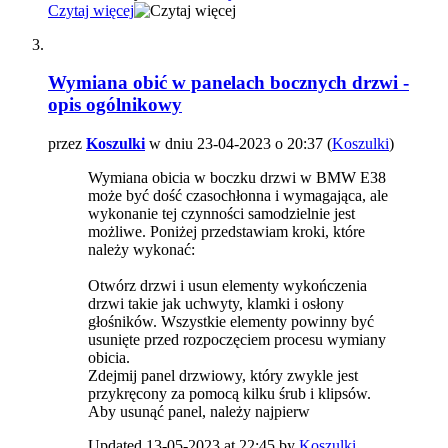
Czytaj więcej
Wymiana obić w panelach bocznych drzwi -
opis ogólnikowy
przez
Koszulki
w dniu 23-04-2023 o 20:37 (
Koszulki
)
Wymiana obicia w boczku drzwi w BMW E38
może być dość czasochłonna i wymagająca, ale
wykonanie tej czynności samodzielnie jest
możliwe. Poniżej przedstawiam kroki, które
należy wykonać:
Otwórz drzwi i usun elementy wykończenia
drzwi takie jak uchwyty, klamki i osłony
głośników. Wszystkie elementy powinny być
usunięte przed rozpoczęciem procesu wymiany
obicia.
Zdejmij panel drzwiowy, który zwykle jest
przykręcony za pomocą kilku śrub i klipsów.
Aby usunąć panel, należy najpierw
Updated 13-05-2023 at 22:45 by
Koszulki