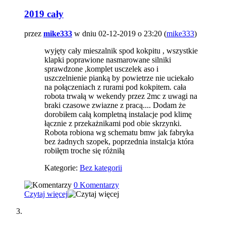
2019 cały
przez
mike333
w dniu 02-12-2019 o 23:20 (
mike333
)
wyjęty cały mieszalnik spod kokpitu , wszystkie
klapki poprawione nasmarowane silniki
sprawdzone ,komplet usczelek aso i
uszczelnienie pianką by powietrze nie uciekało
na połączeniach z rurami pod kokpitem. cała
robota trwałą w wekendy przez 2mc z uwagi na
braki czasowe zwiazne z pracą.... Dodam że
dorobiłem całą kompletną instalacje pod klimę
łącznie z przekażnikami pod obie skrzynki.
Robota robiona wg schematu bmw jak fabryka
bez żadnych szopek, poprzednia instalcja która
robiłęm troche się różniłą
Kategorie:
Bez kategorii
0 Komentarzy
Czytaj więcej