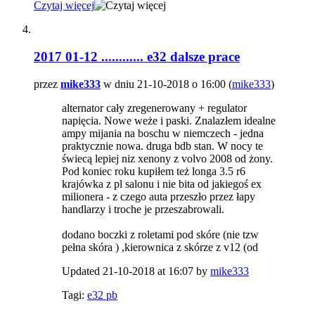
Czytaj więcej
2017 01-12 ............ e32 dalsze prace
przez
mike333
w dniu 21-10-2018 o 16:00 (
mike333
)
alternator cały zregenerowany + regulator
napięcia. Nowe weże i paski. Znalazłem idealne
ampy mijania na boschu w niemczech - jedna
praktycznie nowa. druga bdb stan. W nocy te
świecą lepiej niz xenony z volvo 2008 od żony.
Pod koniec roku kupiłem też longa 3.5 r6
krajówka z pl salonu i nie bita od jakiegoś ex
milionera - z czego auta przeszło przez łapy
handlarzy i troche je przeszabrowali.
dodano boczki z roletami pod skóre (nie tzw
pełna skóra ) ,kierownica z skórze z v12 (od
Updated 21-10-2018 at 16:07 by
mike333
Tagi:
e32 pb