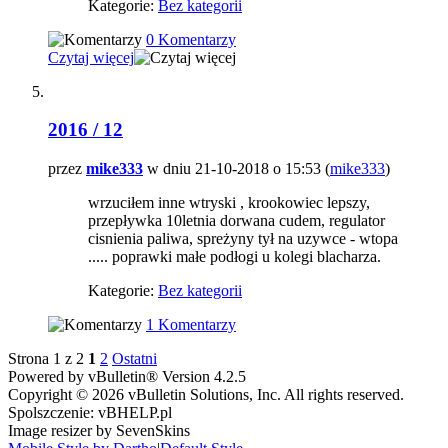
Kategorie:
Bez kategorii
0 Komentarzy
Czytaj więcej
2016 / 12
przez
mike333
w dniu 21-10-2018 o 15:53 (
mike333
)
wrzuciłem inne wtryski , krookowiec lepszy,
przepływka 10letnia dorwana cudem, regulator
cisnienia paliwa, spreżyny tył na uzywce - wtopa
..... poprawki małe podłogi u kolegi blacharza.
Kategorie:
Bez kategorii
1 Komentarzy
Strona 1 z 2
1
2
Ostatni
Powered by vBulletin® Version 4.2.5
Copyright © 2026 vBulletin Solutions, Inc. All rights reserved.
Spolszczenie: vBHELP.pl
Image resizer by SevenSkins