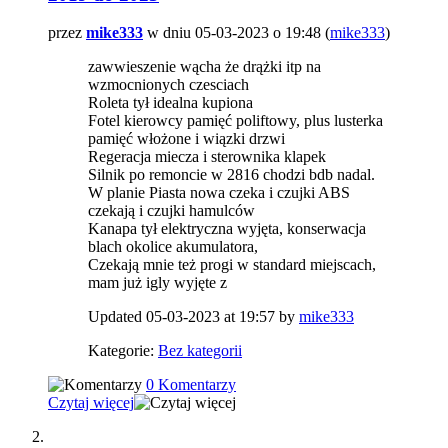
przez
mike333
w dniu 05-03-2023 o 19:48 (
mike333
)
zawwieszenie wącha że drążki itp na
wzmocnionych czesciach
Roleta tył idealna kupiona
Fotel kierowcy pamięć poliftowy, plus lusterka
pamięć włożone i wiązki drzwi
Regeracja miecza i sterownika klapek
Silnik po remoncie w 2816 chodzi bdb nadal.
W planie Piasta nowa czeka i czujki ABS
czekają i czujki hamulców
Kanapa tył elektryczna wyjęta, konserwacja
blach okolice akumulatora,
Czekają mnie też progi w standard miejscach,
mam już igly wyjęte z
Updated 05-03-2023 at 19:57 by
mike333
Kategorie:
Bez kategorii
0 Komentarzy
Czytaj więcej