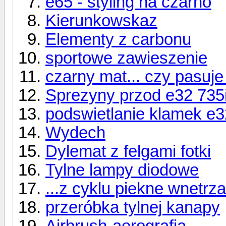
e65 - styling na czarno
Kierunkowskaz
Elementy z carbonu
sportowe zawieszenie
czarny mat... czy pasuje
Sprezyny przod e32 735
podswietlanie klamek e3
Wydech
Dylemat z felgami fotki
Tylne lampy diodowe
...z cyklu piekne wnetrza.
przeróbka tylnej kanapy
Airbrush-aerografia