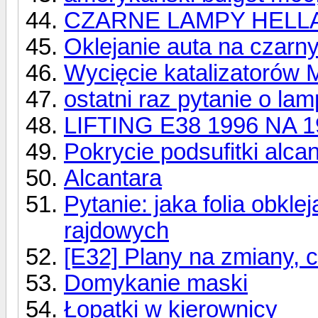
CZARNE LAMPY HELL
Oklejanie auta na czarn
Wycięcie katalizatorów
ostatni raz pytanie o lam
LIFTING E38 1996 NA 
Pokrycie podsufitki alcan
Alcantara
Pytanie: jaka folia obkl
rajdowych
[E32] Plany na zmiany, 
Domykanie maski
Łopatki w kierownicy