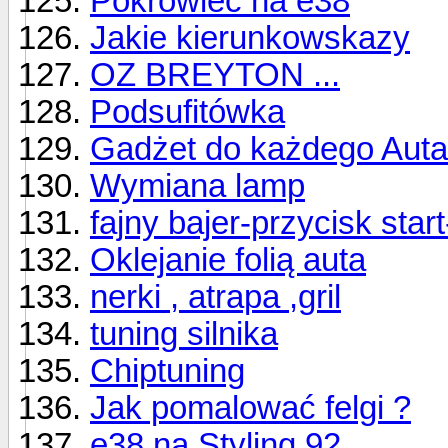
Pokrowiec na e38
Jakie kierunkowskazy
OZ BREYTON ...
Podsufitówka
Gadżet do każdego Auta
Wymiana lamp
fajny bajer-przycisk start
Oklejanie folią auta
nerki , atrapa ,gril
tuning silnika
Chiptuning
Jak pomalować felgi ?
e38 na Styling 92