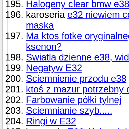
Halogeny clear bmw e38
karoseria
e32 niewiem c
maska
Ma ktos fotke oryginaln
ksenon?
Swiatla dzienne e38, widz
Negatyw E32
Sciemnienie przodu e38
ktoś z mazur potrzebny
Farbowanie półki tylnej
Sciemnianie szyb.....
Ringi w E32