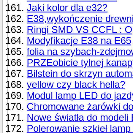
Jaki kolor dla e32?
E38,wykończenie drewni
Ringi SMD VS CCFL : O
Modyfikacje E38 na E65
folia na szybach-zdejm
PRZEobicie tylnej kanapy
Bilstein do skrzyn auto
yellow czy black hella?
Modul lamp LED do jazdy
Chromowane żarówki do 
Nowe światła do model
Polerowanie szkieł lamp