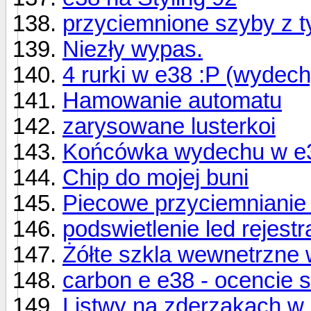
przyciemnione szyby z tył
Niezły wypas.
4 rurki w e38 :P (wydech
Hamowanie automatu
zarysowane lusterkoi
Końcówka wydechu w e
Chip do mojej buni
Piecowe przyciemnianie
podswietlenie led rejestra
Żółte szkla wewnetrzne
carbon e e38 - ocencie 
Listwy na zderzakach w