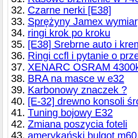
Czarne nerki [E38]
Sprężyny Jamex wymiar
ringi krok po kroku
[E38] Srebrne auto i kr
Ringi ccfl i pytanie o pr
XENARC OSRAM 4300k
BRA na masce w e32
Karbonowy znaczek ?
[E-32] drewno konsoli ś
Tuning bojowy E32
Zmiana poszycia foteli
amerykański bulgot m6