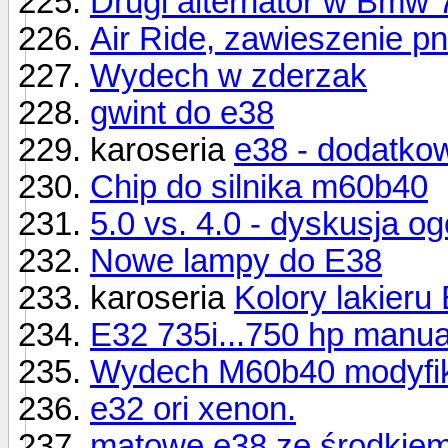
Drugi alternator w Bmw
Air Ride, zawieszenie 
Wydech w zderzak
gwint do e38
karoseria
e38 - dodatko
Chip do silnika m60b40
5.0 vs. 4.0 - dyskusja og
Nowe lampy do E38
karoseria
Kolory lakieru 
E32 735i...750 hp manual
Wydech M60b40 modyfi
e32 ori xenon.
matowe e38 ze środkiem