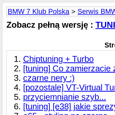
BMW 7 Klub Polska
>
Serwis BM
Zobacz pełną wersję :
TUN
Str
Chiptuning + Turbo
[tuning] Co zamierzacie
czarne nery :)
[pozostale] VT-Virtual Tu
przyciemnianie szyb...
[tuning] [e38] jakie sprez