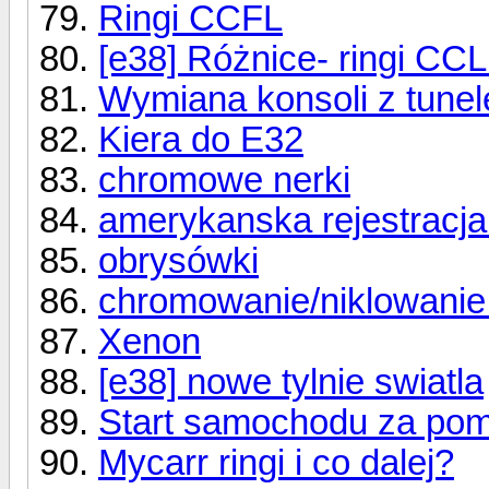
Ringi CCFL
[e38] Różnice- ringi CCLF
Wymiana konsoli z tunel
Kiera do E32
chromowe nerki
amerykanska rejestracja
obrysówki
chromowanie/niklowanie 
Xenon
[e38] nowe tylnie swiatla
Start samochodu za pom
Mycarr ringi i co dalej?