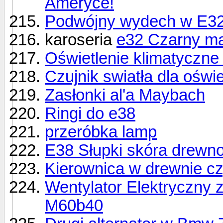
Ameryce!
Podwójny wydech w E32 
karoseria
e32 Czarny m
Oświetlenie klimatyczne 
Czujnik swiatła dla oświ
Zasłonki al'a Maybach
Ringi do e38
przeróbka lamp
E38 Słupki skóra drewn
Kierownica w drewnie cz
Wentylator Elektryczny 
M60b40