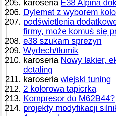
karoseria
E38 Alpina do
Dylemat z wyborem kolo
podświetlenia dodatkowe 
firmy, może komuś się p
e38 szukam sprezyn
Wydech/tłumik
karoseria
Nowy lakier, ek
detaling
karoseria
wiejski tuning
2 kolorowa tapicrka
Kompresor do M62B44?
projekty modyfikacji siln