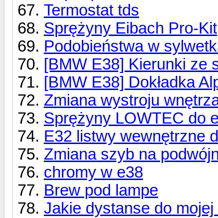
Termostat tds
Sprężyny Eibach Pro-Kit
Podobieństwa w sylwetk
[BMW E38] Kierunki ze s
[BMW E38] Dokładka Al
Zmiana wystroju wnętrz
Sprężyny LOWTEC do 
E32 listwy wewnętrzne 
Zmiana szyb na podwój
chromy w e38
Brew pod lampe
Jakie dystanse do mojej