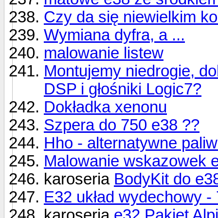
Czy da się niewielkim 
Wymiana dyfra, a ...
malowanie listew
Montujemy niedrogie, dob
DSP i głośniki Logic7?
Dokładka xenonu
Szpera do 750 e38 ??
Hho - alternatywne paliw
Malowanie wskazowek 
karoseria
BodyKit do e3
E32 układ wydechowy - 
karoseria
e32 Pakiet Alp