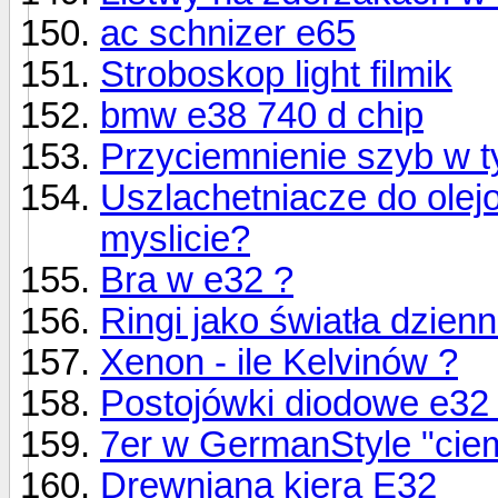
ac schnizer e65
Stroboskop light filmik
bmw e38 740 d chip
Przyciemnienie szyb w t
Uszlachetniacze do olejo
myslicie?
Bra w e32 ?
Ringi jako światła dzien
Xenon - ile Kelvinów ?
Postojówki diodowe e32
7er w GermanStyle "ciem
Drewniana kiera E32