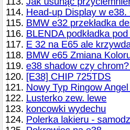
Jak usunąć przyciemnie
Head-up Display w e38.
BMW e32 przekładka de
BLENDA podkładka pod t
E 32 na E65 ale krzywda 
BMW e65 Zmiana Koloru
e38 shadow czy chrom? 
[E38] CHIP 725TDS
Nowy Typ Ringow Angel
Lusterko zew. lewe
koncowki wydechu
Polerka lakieru - samodz