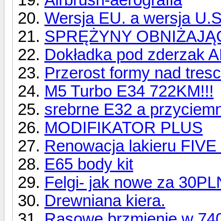
Wersja EU. a wersja U.S
SPRĘŻYNY OBNIŻAJĄCE
Dokładka pod zderzak
Przerost formy nad tresc
M5 Turbo E34 722KM!!!
srebrne E32 a przyciemn
MODIFIKATOR PLUS
Renowacja lakieru FI
E65 body kit
Felgi- jak nowe za 30PL
Drewniana kiera.
Rasowe brzmienie w 74