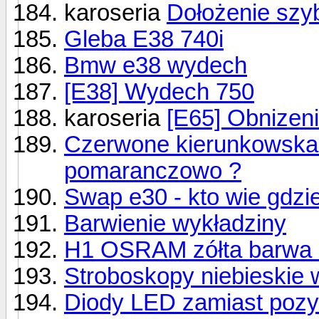
karoseria
Dołożenie szyb
Gleba E38 740i
Bmw e38 wydech
[E38] Wydech 750
karoseria
[E65] Obnizen
Czerwone kierunkowskaz
pomaranczowo ?
Swap e30 - kto wie gdzie i
Barwienie wykładziny
H1 OSRAM zółta barwa 
Stroboskopy niebieskie 
Diody LED zamiast pozyc