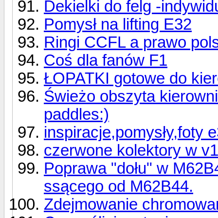
Dekielki do felg -indywidu
Pomysł na lifting E32
Ringi CCFL a prawo pols
Coś dla fanów F1
ŁOPATKI gotowe do kier
Świeżo obszyta kierowni
paddles:)
inspiracje,pomysły,foty e
czerwone kolektory w v
Poprawa "dołu" w M62B
ssącego od M62B44.
Zdejmowanie chromowa