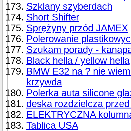
Szklany szyberdach
Short Shifter
Sprężyny przód JAMEX
Polerowanie plastikowyc
Szukam porady - kanapa n
Black hella / yellow hella
BMW E32 na ? nie wiem 
krzywda
Polerka auta silicone gl
deska rozdzielcza przed i
ELEKTRYCZNA kolumna 
Tablica USA